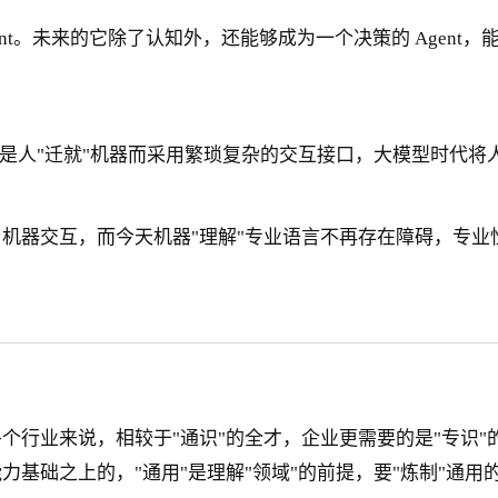
nt。未来的它除了认知外，还能够成为一个决策的 Agen
是人"迁就"机器而采用繁琐复杂的交互接口，大模型时代将
等）与机器交互，而今天机器"理解"专业语言不再存在障碍，专
个行业来说，相较于"通识"的全才，企业更需要的是"专识
基础之上的，"通用"是理解"领域"的前提，要"炼制"通