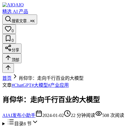
AIQ
精选 AI 产品
搜索文章...
⌘K
0
0
分享
顶部
首页
肖仰华：走向千行百业的大模型
文章
#
ChatGPT
#
大模型
#
产业应用
肖仰华：走向千行百业的大模型
AI
AI发布小助手
2024-01-02
22
分钟阅读
508
次阅读
目录
8
节