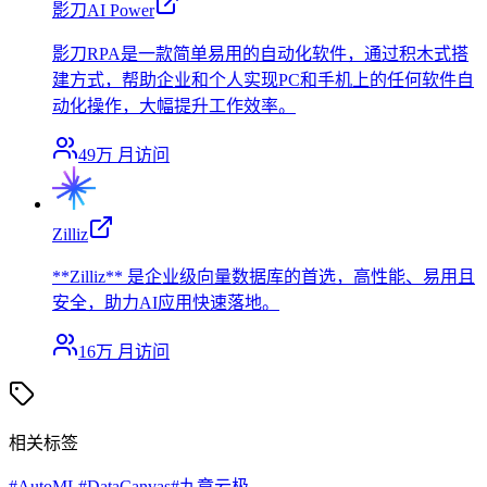
影刀AI Power
影刀RPA是一款简单易用的自动化软件，通过积木式搭
建方式，帮助企业和个人实现PC和手机上的任何软件自
动化操作，大幅提升工作效率。
49万
月访问
Zilliz
**Zilliz** 是企业级向量数据库的首选，高性能、易用且
安全，助力AI应用快速落地。
16万
月访问
相关标签
#
AutoML
#
DataCanvas
#
九章云极