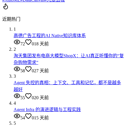
近期热门
1
高德广告工程的AI Native知识库体系
72
0
18 天前
2
淘天集团发布电商大模型ShopX：让AI真正听懂你的“复
杂购物需求”
58
0
27 天前
3
Agent 失控的真相：上下文、工具和记忆，都不是越多
越好
55
0
20 天前
4
Agent Infra 的演进逻辑与工程实践
54
0
15 天前
5