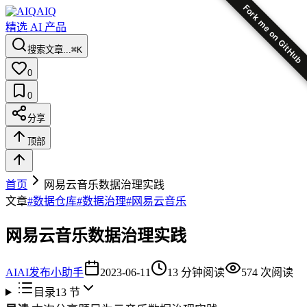
Fork me on GitHub
AIQ
精选 AI 产品
搜索文章...
⌘K
0
0
分享
顶部
首页
网易云音乐数据治理实践
文章
#
数据仓库
#
数据治理
#
网易云音乐
网易云音乐数据治理实践
AI
AI发布小助手
2023-06-11
13
分钟阅读
574
次阅读
目录
13
节