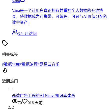
Vana
Vana是一个让用户真正拥有并掌控个人数据的开放协
议，使数据成为可携带、可编程、可参与AI价值分配的
数字资产。
3万
月访问
相关标签
#
数据仓库
#
数据治理
#
网易云音乐
近期热门
1
高德广告工程的AI Native知识库体系
70
0
16 天前
2