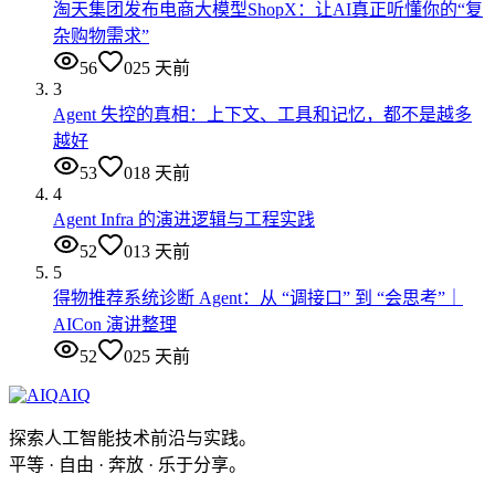
淘天集团发布电商大模型ShopX：让AI真正听懂你的“复
杂购物需求”
56
0
25 天前
3
Agent 失控的真相：上下文、工具和记忆，都不是越多
越好
53
0
18 天前
4
Agent Infra 的演进逻辑与工程实践
52
0
13 天前
5
得物推荐系统诊断 Agent：从 “调接口” 到 “会思考”｜
AICon 演讲整理
52
0
25 天前
AIQ
探索人工智能技术前沿与实践。
平等 · 自由 · 奔放 · 乐于分享。