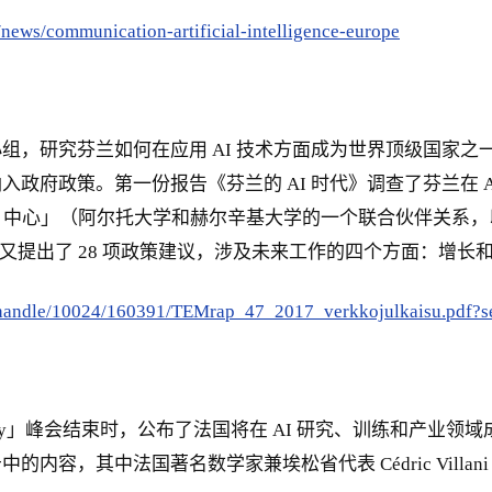
n/news/communication-artificial-intelligence-europe
命了一个指导小组，研究芬兰如何在应用 AI 技术方面成为世界顶级国家
政府政策。第一份报告《芬兰的 AI 时代》调查了芬兰在 
AI 中心」（阿尔托大学和赫尔辛基大学的一个联合伙伴关系，以
作》又提出了 28 项政策建议，涉及未来工作的四个方面：增
ream/handle/10024/160391/TEMrap_47_2017_verkkojulkaisu.pd
manity」峰会结束时，公布了法国将在 AI 研究、训练和
其中法国著名数学家兼埃松省代表 Cédric Villani 和「