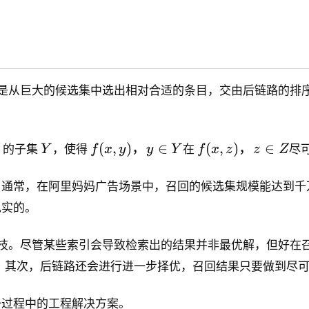
的是从巨大的候选集中选出相对合适的条目，交由后链路的排
Y
{
{
(
,
)
，
∈
(
,
)
，
∈
的子集
Y
，使得
f
x
y
y
Y
在
f
x
z
z
Z
尽
f(
f(
x,
x,
。通常，在阿里妈妈广告场景中，召回的候选集规模能达到千
y)
z)
现实的。
，
，
y
z
∈
∈
尽管某些索引会导致检索出的结果并非最优解，但好在召回问题
Y
Z
；其次，后链路还会进行进一步择优，召回结果只要做到尽
}
}
一过程中的工程解决方案。