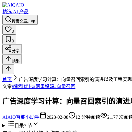
AIQ
精选 AI 产品
搜索文章...
⌘K
0
0
分享
顶部
首页
广告深度学习计算：向量召回索引的演进以及工程实现
文章
#
索引优化
#
阿里妈妈
#
向量召回
广告深度学习计算：向量召回索引的演进
AI
AIQ智能小助手
2023-02-08
12
分钟阅读
2,177
次阅
目录
7
节