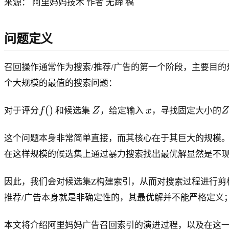
来源： 阿里妈妈技术 作者 无蹄 稿
问题定义
召回操作通常作为搜索/推荐/广告的第一个阶段，主要目
个大规模的最值的搜索问题：
f
Z
x
Z
(
)
对于评分
f
和候选集
Z
，给定输入
x
，寻找固定大小的
Z
(
)
这个问题本身非常简单直接，而其核心在于其巨大的规模
在这样规模的候选集上通过暴力搜索找出最优解显然是不
因此，我们会对候选集Z构建索引，从而对搜索过程进行剪枝。
推荐/广告本身就是非确定性的，其最优解并不能严格定义
本文将介绍阿里妈妈广告召回索引的演进过程，以及在这