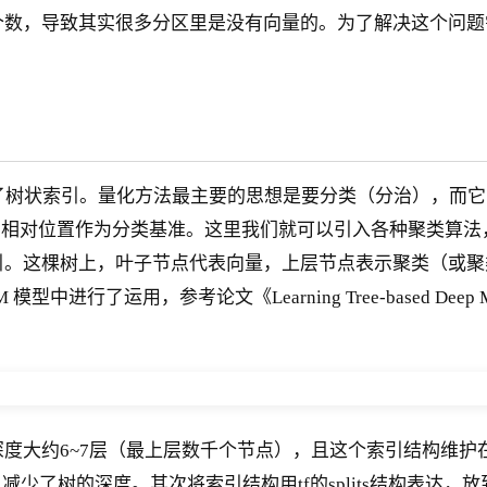
向量个数，导致其实很多分区里是没有向量的。为了解决这个问
了树状索引。量化方法最主要的思想是要分类（分治），而它
间相对位置作为分类基准。这里我们就可以引入各种聚类算
的索引。这棵树上，叶子节点代表向量，上层节点表示聚类（或聚
进行了运用，参考论文《Learning Tree-based Deep Mod
大约6~7层（最上层数千个节点），且这个索引结构维护在引擎端
少了树的深度。其次将索引结构用tf的splits结构表达，