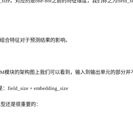
size。对应的是one-hot之前的特征维度，我们称之为field_si
2阶的组合特征对于预测结果的影响。
从FM模块的架构图上我们可以看到，输入到输出单元的部分
ze + embedding_size
模型还是很重要的：