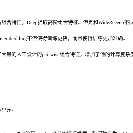
t。FM提取低阶组合特征，Deep提取高阶组合特征。但是和Wide&
eature embedding不但使得训练更快，而且使得训练更加准确。
面包含了大量的人工设计的pairwise组合特征，增加了他的计算复杂
内积单元。