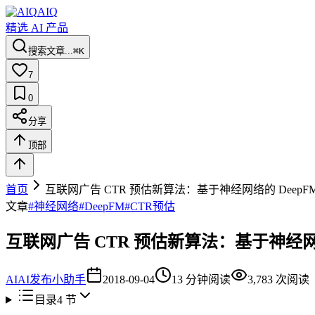
AIQ
精选 AI 产品
搜索文章...
⌘K
7
0
分享
顶部
首页
互联网广告 CTR 预估新算法：基于神经网络的 DeepF
文章
#
神经网络
#
DeepFM
#
CTR预估
互联网广告 CTR 预估新算法：基于神经网络
AI
AI发布小助手
2018-09-04
13
分钟阅读
3,783
次阅读
目录
4
节