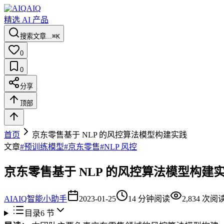
AIQ
精选 AI 产品
搜索文章...
⌘K
0
0
分享
顶部
首页
京东零售基于 NLP 的风控算法模型构建实践
文章
#
预训练模型
#
京东零售
#
NLP 风控
京东零售基于 NLP 的风控算法模型构建
AI
AIQ智能小助手
2023-01-25
14
分钟阅读
2,834
次阅
目录
6
节