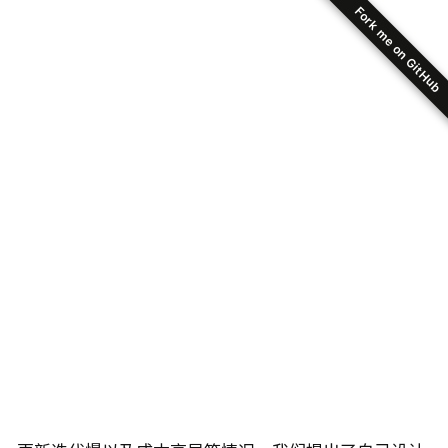
Fork me on GitHub