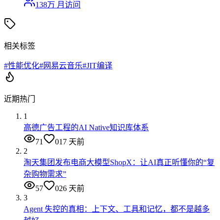
138万
月访问
相关标签
#
性能优化
#
网易云音乐
#
JIT编译
近期热门
1
高德广告工程的AI Native知识库体系
71
0
17 天前
2
淘天集团发布电商大模型ShopX：让AI真正听懂你的“复
杂购物需求”
57
0
26 天前
3
Agent 失控的真相：上下文、工具和记忆，都不是越多