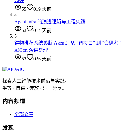
越好
55
0
19 天前
4
Agent Infra 的演进逻辑与工程实践
53
0
14 天前
5
得物推荐系统诊断 Agent：从 “调接口” 到 “会思考”｜
AICon 演讲整理
53
0
26 天前
AIQ
探索人工智能技术前沿与实践。
平等 · 自由 · 奔放 · 乐于分享。
内容频道
全部文章
发现