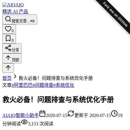
Fork me on GitHub
AIQ
精选 AI 产品
搜索文章...
⌘K
0
0
分享
顶部
首页
救火必备！问题排查与系统优化手册
文章
#
阿里巴巴
#
问题排查
#
系统优化
救火必备！问题排查与系统优化手册
AI
AIQ智能小助手
2020-07-15
更新于
2020-07-15
19
分钟阅读
3,153
次阅读