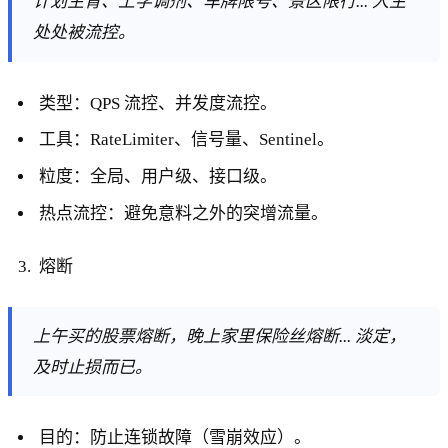
计划生育、上学调剂、车牌限号、景区限行... 人生
处处被流控。
类型：QPS 流控、并发度流控。
工具：RateLimiter、信号量、Sentinel。
粒度：全局、用户级、接口级。
热点流控：避免意料之外的突增流量。
熔断
上午买的股票熔断，晚上家里保险丝熔断... 淡定，
及时止损而已。
目的：防止连锁故障（雪崩效应）。