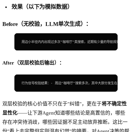
效果（以下为模拟数据）
Before（无校验，LLM单次生成）：
周边小半径内内出现过多次"咖啡厅"类搜索，近期有少量的导航规划记录。→
After（双层校验后输出）
：
行为信号校验结果：- 周边"咖啡厅"搜索多次，其中大部分发生在工作日中
双层校验的核心价值不只在于"纠错"，更在于
将不确定性
显性化
——让下游Agent知道哪些结论是高置信的，哪些
存在冲突待消歧，哪些因证据不足主动放弃推断。这比一
份"看上去完整但实则混有幻觉"的摘要，对Agent决策的帮