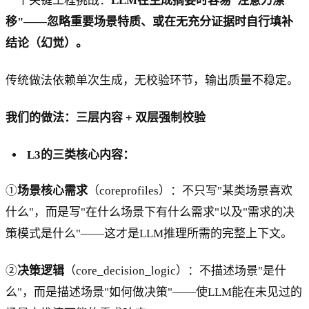
一个关键工程挑战：
LLM在生成摘要时容易"注意力漂
移"——忽略重要场景特质、或在无充分证据时自行填补
结论（幻觉）。
传统做法依赖单次生成，无校验环节，输出质量不稳定。
我们的做法：三层内容 + 双层强制校验
L3的三类核心内容：
①
场景核心需求
（coreprofiles）：不只写"某类场景喜欢
什么"，而是写"在什么场景下有什么需求"以及"需求的决
策模式是什么"——这才是LLM推理所需的完整上下文。
②
决策逻辑
（core_decision_logic）：不描述场景"是什
么"，而是描述场景"如何做决策"——使LLM能在未见过的