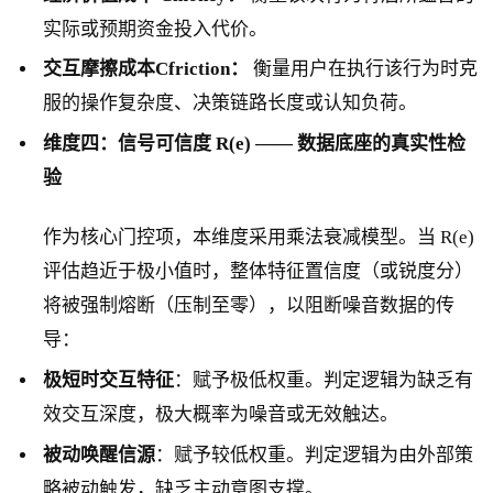
实际或预期资金投入代价。
交互摩擦成本Cfriction：
衡量用户在执行该行为时克
服的操作复杂度、决策链路长度或认知负荷。
维度四：信号可信度 R(e) —— 数据底座的真实性检
验
作为核心门控项，本维度采用乘法衰减模型。当 R(e)
评估趋近于极小值时，整体特征置信度（或锐度分）
将被强制熔断（压制至零），以阻断噪音数据的传
导：
极短时交互特征
：赋予极低权重。判定逻辑为缺乏有
效交互深度，极大概率为噪音或无效触达。
被动唤醒信源
：赋予较低权重。判定逻辑为由外部策
略被动触发，缺乏主动意图支撑。