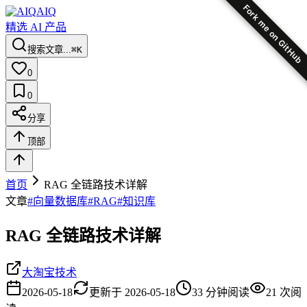
Fork me on GitHub
AIQ
精选 AI 产品
搜索文章...
⌘K
0
0
分享
顶部
首页
RAG 全链路技术详解
文章
#
向量数据库
#
RAG
#
知识库
RAG 全链路技术详解
大淘宝技术
2026-05-18
更新于
2026-05-18
33
分钟阅读
21
次阅