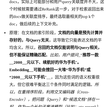
docs，实际上可能部分和用户query关联度并不大，这
个时候就需要通过ReRank这一步，对于检索返回出来
的docs做关联度排序，最终选取最相关的top k个
doc，做后续的上下文补充。
原理：在文档的索引阶段，
文档的向量是预先计算并
存好的，与
Query
无关
，这导致它只能表达文档的平
均含义。所以，
召回的文档仅能说明与
Query
相关，
但不能保证精确匹配
。
比如，用户提问
_“
推荐一款
__2000__元以下、续航好的华为手机
”
。
Embedding__可能会搜回一大堆
“
华为手机
”
或
“2000__元以下手机
”__，因为这些词的语义权重很
大。但它很难平衡这三个条件同时满足的逻辑。
所
以，在重排序阶段，利用交叉编码器（Cross-
Encoder），把问题（Query）和“候选文档”拼在一
起，作为一个长句子塞进模型（比如：gte-rerank）。