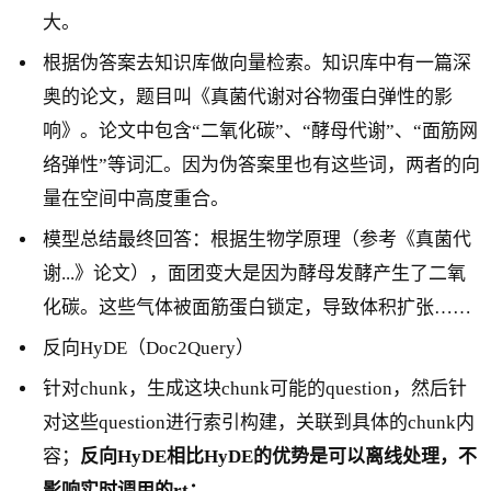
大。
根据伪答案去知识库做向量检索。知识库中有一篇深
奥的论文，题目叫《真菌代谢对谷物蛋白弹性的影
响》。论文中包含“二氧化碳”、“酵母代谢”、“面筋网
络弹性”等词汇。因为伪答案里也有这些词，两者的向
量在空间中高度重合。
模型总结最终回答：根据生物学原理（参考《真菌代
谢...》论文），面团变大是因为酵母发酵产生了二氧
化碳。这些气体被面筋蛋白锁定，导致体积扩张……
反向HyDE（Doc2Query）
针对chunk，生成这块chunk可能的question，然后针
对这些question进行索引构建，关联到具体的chunk内
容；
反向
HyDE
相比
HyDE
的优势是可以离线处理，不
影响实时调用的
rt
；