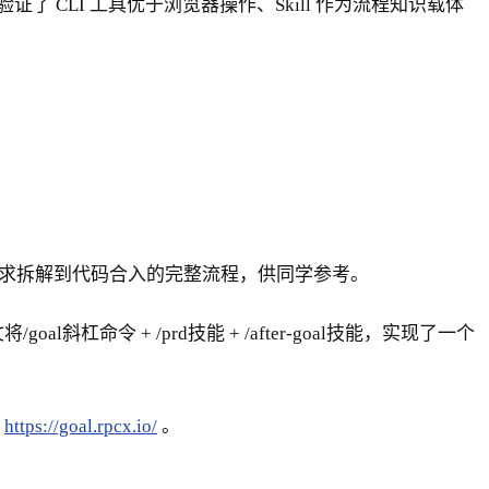
CLI 工具优于浏览器操作、Skill 作为流程知识载体
录从需求拆解到代码合入的完整流程，供同学参考。
oal斜杠命令 + /prd技能 + /after-goal技能，实现了一个
：
https://goal.rpcx.io/
。