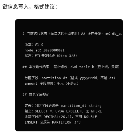
键信息写入，格式建议：
# 当前迭代状态（每次迭代手动更新）## 正在开发
-
 表：
db_a
.
dws_tab
 版本：
V1
.
0
 node_id：
1000000001
 状态：ETL开发阶段（Step 
3
/
8
）
## 本次迭代约束
-
 禁止修改：dwd_table_b（已上线，只读）
 分区字段：partition_dt（格式 yyyyMMdd，不是 dt）
 amount 字段单位：千元（不是元）
## 数仓全局规范
 建表：分区字段必须是 partition_dt string
 禁止：
SELECT
 *
，
UPDATE/DELETE
 无 
WHERE
 金额字段用 
DECIMAL
(
20
,
4
)，不用 DOUBLE
 INSERT
 必须带 
PARTITION
 子句