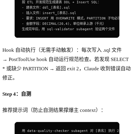
按 ETL 开发规范生成建表 DDL 
+
 Insert
 SQL
：
-
 建表文件：ddl_[表名].
sql
-
 插入文件：insert_[表名].
sql
-
 要求：
INSERT
 用 OVERWRITE 模式，
PARTITION
 子句必须包含 par
-
 金额字段：
DECIMAL
(
20
,
4
)，单位继承上游（千元）
生成完毕后，用 
sql-
validator subagent 验证两个文件
Hook 自动执行（无需手动触发）：每次写入 .sql 文件
→ PostToolUse hook 自动运行规范检查。若发现 SELECT
* 或缺少 PARTITION → 返回 exit 2，Claude 收到错误自动
修正。
Step 4：自测
推荐提示词（防止自测结果撑爆主 context）：
用 data-quality-checker subagent 对 [表名] 执行 23 项标