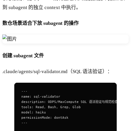
到 subagent 的独立 context 中执行。
数仓场景适合下放 subagent 的操作
创建 subagent 文件
.claude/agents/sql-validator.md（SQL 语法验证）：
---
name
: 
sql-
validator
description
: ODPS
/
MaxCompute 
SQL
 语法验证与规范检查专用 ag
tools: 
Read
, Bash, Grep, Glob
model: haiku
permissionMode: dontAsk
---