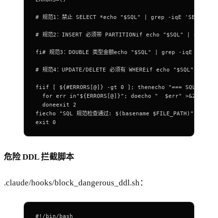
# 规范1：禁止 SELECT *echo "$SQL" | grep -iqE 'SELECT\
# 规范2：INSERT 必须带 PARTITIONif echo "$SQL" | grep -iq
fi# 规范3：DOUBLE 类型金额echo 
"
$SQL
"
 |
 grep
 -iqE
 '\bDOU
# 规范4：UPDATE/DELETE 必须有 WHEREif echo "$SQL" | grep 
fiif
 [ ${
#
ERRORS[
@
]} 
-gt
 0
 ]
; 
thenecho
 "=== SQL 规范
  for
 err 
in
"${
ERRORS
[
@
]}"
; 
doecho
 "  
$err
"
 >&2
  doneexit
 2
fiecho
 "SQL 规范检查通过: $(
basename
 $FILE_PATH
)"
 >&2
exit
 0
危险 DDL 拦截脚本
.claude/hooks/block_dangerous_ddl.sh：
#!/bin/bash