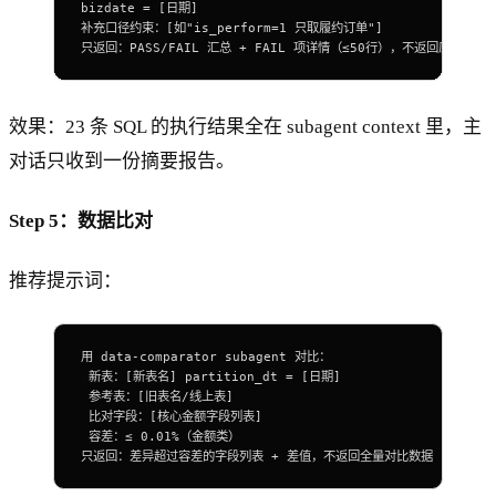
bizdate = [日期]
补充口径约束：[如"is_perform=1 只取履约订单"]
只返回：PASS/FAIL 汇总 + FAIL 项详情（≤50行），不返回原始 SQ
效果：23 条 SQL 的执行结果全在 subagent context 里，主
对话只收到一份摘要报告。
Step 5：数据比对
推荐提示词：
用 
data-
comparator subagent 对比：
 新表：[
新表名
] partition_dt 
=
 [
日期
]
 参考表：[
旧表名/线上表
]
 比对字段：[
核心金额字段列表
]
 容差：≤ 
0.01
%
（金额类）
只返回：差异超过容差的字段列表 
+
 差值，不返回全量对比数据