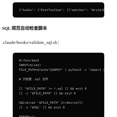
{
"hooks"
: {
"PostToolUse"
: [{
"matcher"
: 
"Write|Edit"
,
"
SQL 规范自动检查脚本
.claude/hooks/validate_sql.sh：
#!/bin/bash
INPUT
=
$(
cat
)
FILE_PATH
=
$(
echo
"
$INPUT
"
 |
 python3
 -c
 "import sys,jso
# 只处理 .sql 文件
[[ 
"
$FILE_PATH
"
 !=
 *
.sql ]] && 
exit
 0
[[ 
-z
 "
$FILE_PATH
"
 ]] && 
exit
 0
SQL
=
$(
cat
 "
$FILE_PATH
"
 2>
/dev/null
)
[[ 
-z
 "
$SQL
"
 ]] && 
exit
 0
ERRORS
=
()