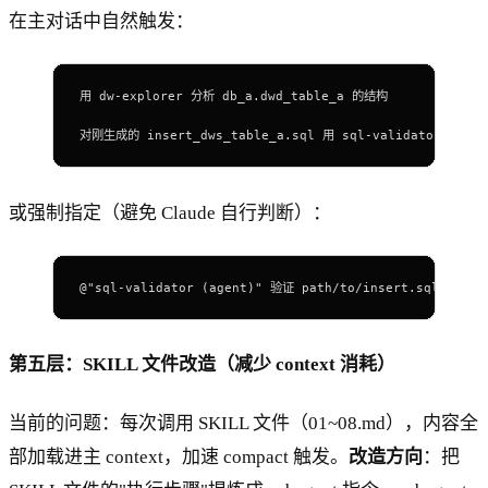
在主对话中自然触发：
用 dw
-
explorer 分析 
db_a
.
dwd_table_a
 的结构
对刚生成的 
insert_dws_table_a
.
sql
 用 
sql-
validator 验证
或强制指定（避免 Claude 自行判断）：
@
"sql-validator (agent)"
 验证
 path/to/insert.sql
第五层：SKILL 文件改造（减少 context 消耗）
当前的问题：每次调用 SKILL 文件（01~08.md），内容全
部加载进主 context，加速 compact 触发。
改造方向
：把