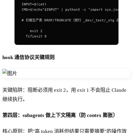
INPUT
=
$(
cat
)
CMD
=
$(
echo
"
$INPUT
"
 |
 python3
 -c
 "import sys,json; d=j
# 拦截生产表 DROP/TRUNCATE（放行 _dev/_test/_stg 后缀）if ec
    exit
 2
  fifiexit
 0
hook 通信协议关键规则
关键陷阱：阻断必须用 exit 2，用 exit 1 不会阻止 Claude
继续执行。
第四层：subagents 做上下文隔离（防 contex 膨胀）
核心原则：把"高 token 消耗但结果只需要摘要"的操作放