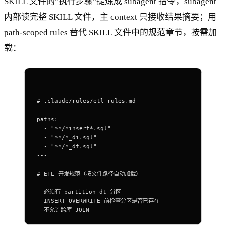
SKILL 文件的"执行步骤"提炼成 subagent 指令，subagent
内部读完整 SKILL 文件，主 context 只接收结果摘要；用
path-scoped rules 替代 SKILL 文件中的规范章节，按需加
载：
---
# .claude
/
rules
/
etl
-
rules
.
md
paths:
  -
 "**/*insert*.sql"
  -
 "**/*_di.sql"
  -
 "**/*_df.sql"
---
# ETL 开发规范（按文件路径自动加载）
-
 必须有 partition_dt 分区
-
 INSERT
 OVERWRITE 前检查分区是否已存在
-
 不允许跨库 
JOIN