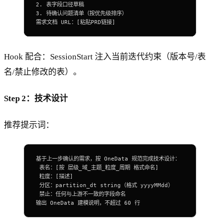
2.
 表字段口径草稿
3.
 待确认问题清单（按优先级排序）
需求文档 URL：[
粘贴PRD链接
]
Hook 配合：SessionStart 注入当前迭代约束（版本号/表
名/禁止修改的表）。
Step 2：技术设计
推荐提示词：
基于上一步确认的需求，按 OneData 规范完成技术设计：
 表名：[按 层级_域_主题_粒度_周期 
格式命名
]
 粒度：[
描述
]
 分区：partition_dt string（格式 yyyyMMdd）
 禁止：任何与上游不一致的字段命名
输出 OneData 建模说明，不超过 60 行