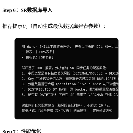
Step 6：SR数据库导入
推荐提示词（自动生成最优数据库建表参数）：
用 dw-sr SKILL生成建表任务， 先查以下表的 DDL 和一层上下游血
-
 源表：[
ODPS表名
]
-
 目标表：[
SR表名
]
然后基于 DDL 摘要，分析当前 SR 同步任务的配置风险：
1.
 字段类型是否有精度丢失风险（DECIMAL/DOUBLE → DECIMAL(38,
2.
 Key 字段选择是否合理（重复率是否过高导致 DUPLICATE KEY 膨
3.
 分区数量是否合理（partition_live_number 与下游查询窗口是
4.
 DISTRIBUTED BY HASH 的 bucket 数与数据量是否匹配
5.
 是否有 DATETIME 字段在 SR 侧用了 VARCHAR 存储（会导致
输出同步任务配置建议（按风险高低排序），不超过 20 行。
每条格式：[风险等级 高/中/低] 问题描述 → 建议修改方式
Step 7：性能优化