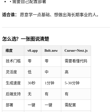
• 需要自己配置部署
适合谁：
愿意学一点基础、想做出海长期事业的人。
怎么选？一张图说清楚
维度
v0.app
Bolt.new
Cursor+Next.js
技术门槛
零
零
需要看懂代码
灵活度
低
中
高
生成速度
30秒
1分钟
5-30分钟
后端支持
无
有
有
部署
一键
一键
需配置