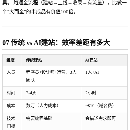
具。
跑通全流程（建站→上线→收录→有流量），比做一
个"大而全"的半成品有价值100倍。
07 传统 vs AI建站：效率差距有多大
维度
传统建站
AI建站
人员
程序员+设计师+运营，3人
1人+AI
团队
时间
2-4周
2小时
成本
数万（人力成本）
~$10（域名费）
技术
需要编程基础
会描述需求即可
门槛