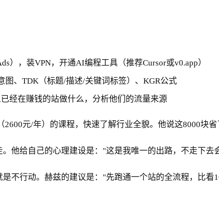
 Ads），装VPN，开通AI编程工具（推荐Cursor或v0.app）
意图、TDK（标题/描述/关键词标签）、KGR公式
去看别人已经在赚钱的站做什么，分析他们的流量来源
飞（2600元/年）的课程，快速了解行业全貌。他说这8000块
。他给自己的心理建设是："这是我唯一的出路，不走下去会
是不行动。赫兹的建议是："先跑通一个站的全流程，比看10