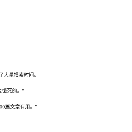
省了大量摸索时间。
饿死的。"
0篇文章有用。"