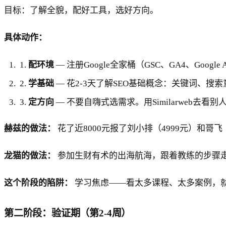
目标：了解全貌，配好工具，选好方向。
具体动作：
1.
配环境
— 注册Google全家桶（GSC、GA4、Google
2.
学基础
— 花2-3天了解SEO基础概念：关键词、搜索
3.
定方向
— 不要自嗨式选需求。用Similarweb
赫兹的做法：
花了近8000元报了刘小排（4999元）和哥
龙猫的做法：
参加生财有术的出海航海，跟着教练的步骤走
这个阶段的陷阱：
学习焦虑——看太多课程、太多案例，就
第二阶段：验证期（第2-4周）