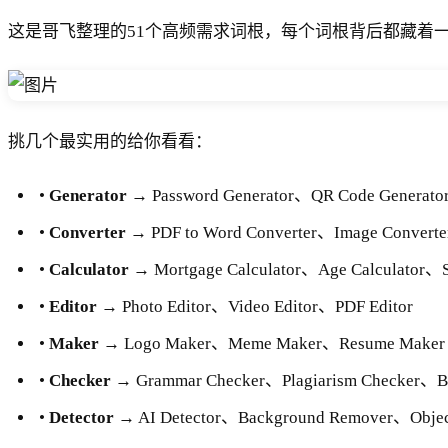
*
这是哥飞整理的51个高频需求词根，每个词根背后都藏着
：
搜
索
量
5
挑几个最实用的给你看看：
0
0
•
Generator
→ Password Generator、QR Code Generato
0
•
Converter
→ PDF to Word Converter、Image Converte
0
，
•
Calculator
→ Mortgage Calculator、Age Calculator、Sa
C
•
Editor
→ Photo Editor、Video Editor、PDF Editor
P
C
•
Maker
→ Logo Maker、Meme Maker、Resume Maker
•
Checker
→ Grammar Checker、Plagiarism Checker、Ba
•
Detector
→ AI Detector、Background Remover、Object