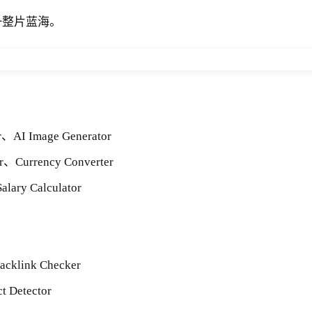
一整片蓝海。
r、AI Image Generator
r、Currency Converter
lary Calculator
cklink Checker
 Detector