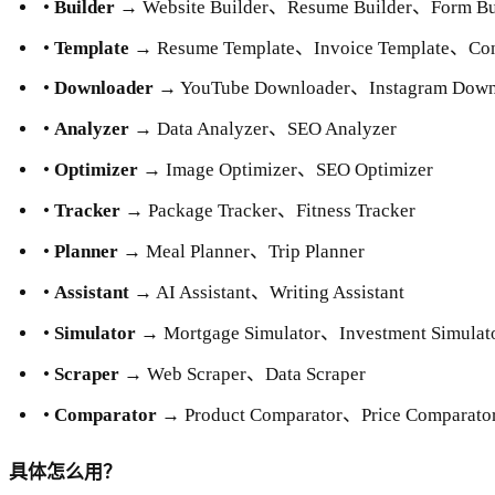
•
Builder
→ Website Builder、Resume Builder、Form Bu
•
Template
→ Resume Template、Invoice Template、Cont
•
Downloader
→ YouTube Downloader、Instagram Down
•
Analyzer
→ Data Analyzer、SEO Analyzer
•
Optimizer
→ Image Optimizer、SEO Optimizer
•
Tracker
→ Package Tracker、Fitness Tracker
•
Planner
→ Meal Planner、Trip Planner
•
Assistant
→ AI Assistant、Writing Assistant
•
Simulator
→ Mortgage Simulator、Investment Simulat
•
Scraper
→ Web Scraper、Data Scraper
•
Comparator
→ Product Comparator、Price Comparato
具体怎么用？