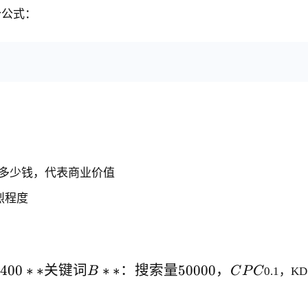
个公式：
多少钱，代表商业价值
烈程度
400
∗
∗
关键词
∗
∗
：搜索量
50000
，
B
C
P
C
0.1，KD 