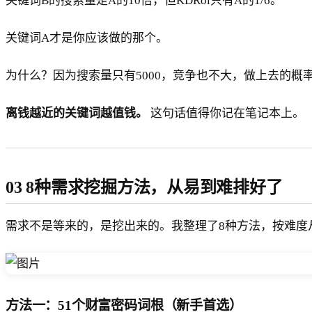
关键词B的搜索量是A的10倍，但KDRoi只有A的1/6。
D
2
关键词A才是你应该做的那个。
5
→
K
为什么？因为搜索量只有5000，竞争也不大，做上去的概
D
R
离钱越近的关键词越值钱。
这句话值得你记在笔记本上。
oi
=
4
0
03 8种需求挖掘方法，从易到难排好了
0
*
*
需求不是等来的，是挖出来的。我整理了8种方法，按难度
关
键
词
B
方法一：51个财富密码词根（新手首选）
*