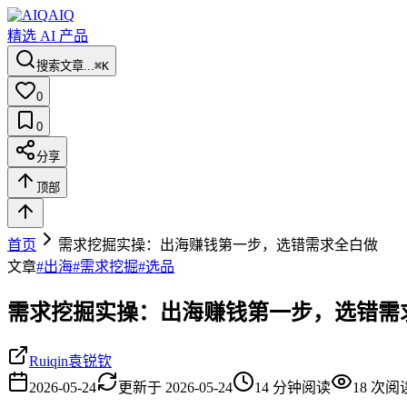
AIQ
精选 AI 产品
搜索文章...
⌘K
0
0
分享
顶部
首页
需求挖掘实操：出海赚钱第一步，选错需求全白做
文章
#
出海
#
需求挖掘
#
选品
需求挖掘实操：出海赚钱第一步，选错需
Ruiqin袁锐钦
2026-05-24
更新于
2026-05-24
14
分钟阅读
18
次阅