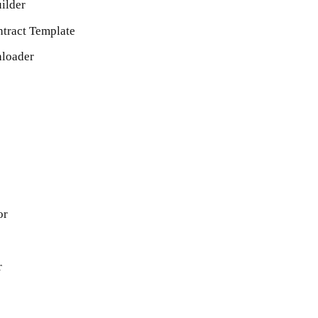
ilder
ract Template
loader
or
r