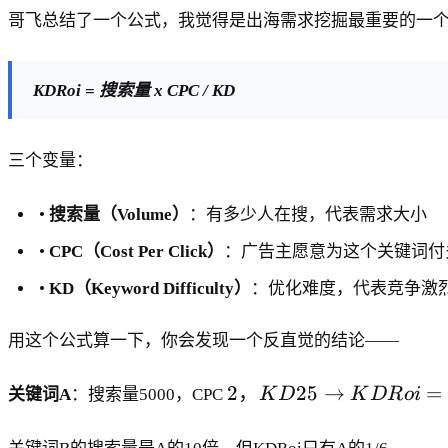
哥飞总结了一个公式，我觉得是出海需求挖掘最重要的一
KDRoi = 搜索量 x CPC / KD
三个变量：
•
搜索量（Volume）
：有多少人在搜，代表需求大小
•
CPC（Cost Per Click）
：广告主愿意为这个关键词付
•
KD（Keyword Difficulty）
：优化难度，代表竞争激
用这个公式算一下，你会发现一个反直觉的结论——
2
2
，
25
→
=
关键词A
：搜索量5000，CPC
K
D
K
D
R
o
i
，
K