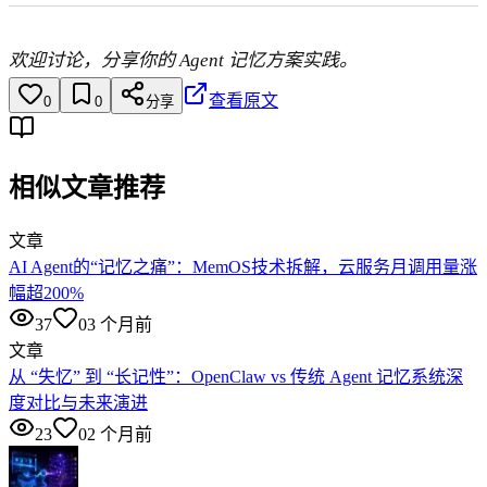
欢迎讨论，分享你的 Agent 记忆方案实践。
查看原文
0
0
分享
相似文章推荐
文章
AI Agent的“记忆之痛”：MemOS技术拆解，云服务月调用量涨
幅超200%
37
0
3 个月前
文章
从 “失忆” 到 “长记性”：OpenClaw vs 传统 Agent 记忆系统深
度对比与未来演进
23
0
2 个月前