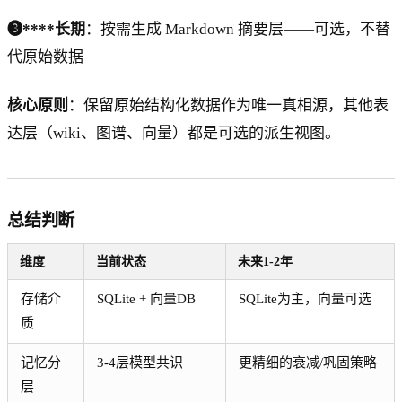
❸****长期
：按需生成 Markdown 摘要层——可选，不替
代原始数据
核心原则
：保留原始结构化数据作为唯一真相源，其他表
达层（wiki、图谱、向量）都是可选的派生视图。
总结判断
维度
当前状态
未来1-2年
存储介
SQLite + 向量DB
SQLite为主，向量可选
质
记忆分
3-4层模型共识
更精细的衰减/巩固策略
层