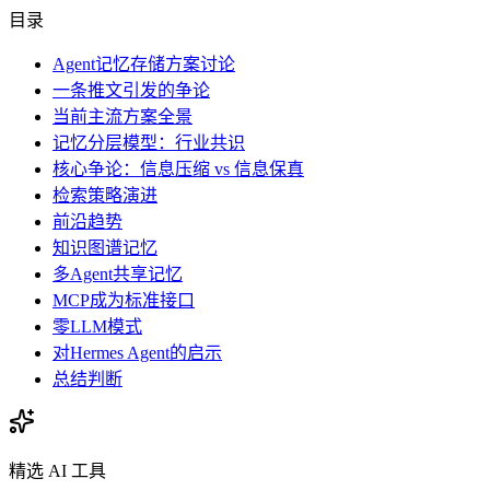
目录
Agent记忆存储方案讨论
一条推文引发的争论
当前主流方案全景
记忆分层模型：行业共识
核心争论：信息压缩 vs 信息保真
检索策略演进
前沿趋势
知识图谱记忆
多Agent共享记忆
MCP成为标准接口
零LLM模式
对Hermes Agent的启示
总结判断
精选 AI 工具