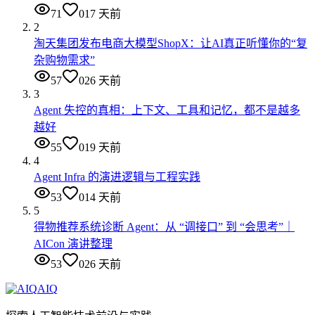
71
0
17 天前
2
淘天集团发布电商大模型ShopX：让AI真正听懂你的“复
杂购物需求”
57
0
26 天前
3
Agent 失控的真相：上下文、工具和记忆，都不是越多
越好
55
0
19 天前
4
Agent Infra 的演进逻辑与工程实践
53
0
14 天前
5
得物推荐系统诊断 Agent：从 “调接口” 到 “会思考”｜
AICon 演讲整理
53
0
26 天前
AIQ