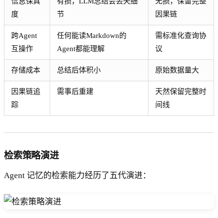
信息保真
有损，LLM总结会丢失细
无损，保留完整
度
节
因果链
跨Agent
任何能读Markdown的
需标准化查询协
互操作
Agent都能理解
议
存储成本
总结后体积小
原始数据量大
因果链追
需事后重建
天然保留完整时
踪
间线
检索策略演进
Agent 记忆的检索能力经历了五代演进：