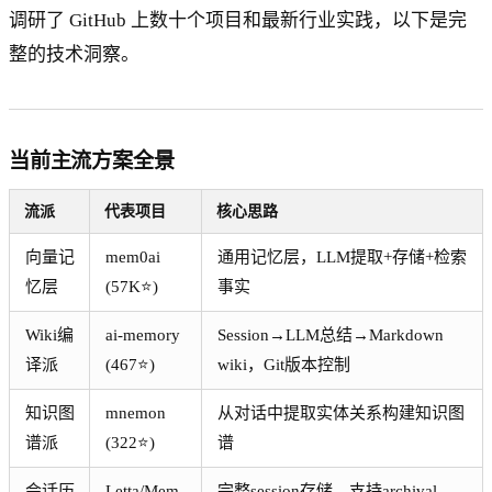
调研了 GitHub 上数十个项目和最新行业实践，以下是完
整的技术洞察。
当前主流方案全景
流派
代表项目
核心思路
向量记
mem0ai
通用记忆层，LLM提取+存储+检索
忆层
(57K⭐)
事实
Wiki编
ai-memory
Session→LLM总结→Markdown
译派
(467⭐)
wiki，Git版本控制
知识图
mnemon
从对话中提取实体关系构建知识图
谱派
(322⭐)
谱
会话历
Letta/Mem
完整session存储，支持archival