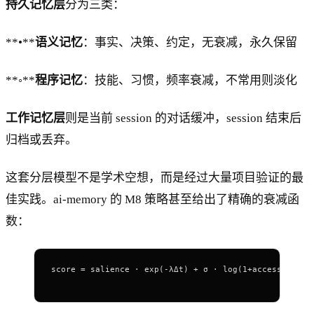
持久记忆层
分为三类：
**•**
语义记忆
：事实、决策、约定，无衰减，永久保留
**◦**
程序记忆
：技能、习惯，频率衰减，不常用则淡化
工作记忆层
则是当前 session 的对话缓冲，session 结束后
归档或丢弃。
这套分层模型不是学术空想，而是经过大量项目验证的最
佳实践。ai-memory 的 M8 策略甚至给出了精确的衰减函
数：
score = salience · exp(-λΔt) + σ · log(1+access_count