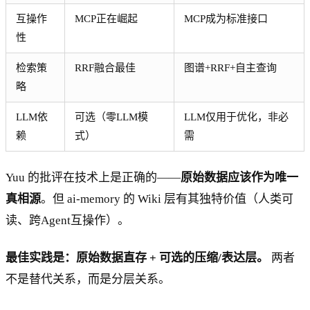
互操作
MCP正在崛起
MCP成为标准接口
性
检索策
RRF融合最佳
图谱+RRF+自主查询
略
LLM依
可选（零LLM模
LLM仅用于优化，非必
赖
式）
需
Yuu 的批评在技术上是正确的——
原始数据应该作为唯一
真相源
。但 ai-memory 的 Wiki 层有其独特价值（人类可
读、跨Agent互操作）。
最佳实践是：原始数据直存 + 可选的压缩/表达层。
两者
不是替代关系，而是分层关系。