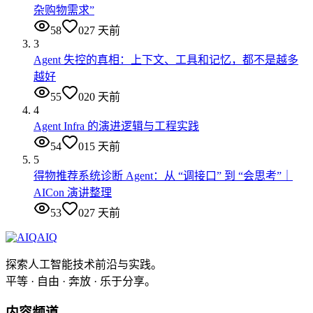
杂购物需求”
58
0
27 天前
3
Agent 失控的真相：上下文、工具和记忆，都不是越多
越好
55
0
20 天前
4
Agent Infra 的演进逻辑与工程实践
54
0
15 天前
5
得物推荐系统诊断 Agent：从 “调接口” 到 “会思考”｜
AICon 演讲整理
53
0
27 天前
AIQ
探索人工智能技术前沿与实践。
平等 · 自由 · 奔放 · 乐于分享。
内容频道