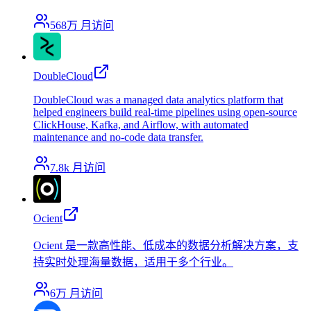
568万
月访问
DoubleCloud
DoubleCloud was a managed data analytics platform that
helped engineers build real-time pipelines using open-source
ClickHouse, Kafka, and Airflow, with automated
maintenance and no-code data transfer.
7.8k
月访问
Ocient
Ocient 是一款高性能、低成本的数据分析解决方案，支
持实时处理海量数据，适用于多个行业。
6万
月访问