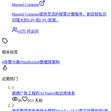
Massed Compute
Massed Compute提供灵活的按需计算服务，助您轻松访
问强大的GPU和CPU资源。
10万
月访问
相关标签
#
存算分离
#
StarRocks
#
数据库架构
近期热门
1
高德广告工程的AI Native知识库体系
66
0
15 天前
2
淘天集团发布电商大模型ShopX：让AI真正听懂你的“复