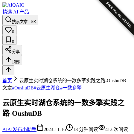
Fork me on GitHub
AIQ
精选 AI 产品
搜索文章...
⌘K
0
0
分享
顶部
首页
云原生实时湖仓系统的一数多擎实践之路-OushuDB
文章
#
OushuDB
#
云原生湖仓
#
一数多擎
云原生实时湖仓系统的一数多擎实践之
路-OushuDB
AI
AI发布小助手
2023-11-16
18
分钟阅读
413
次阅读