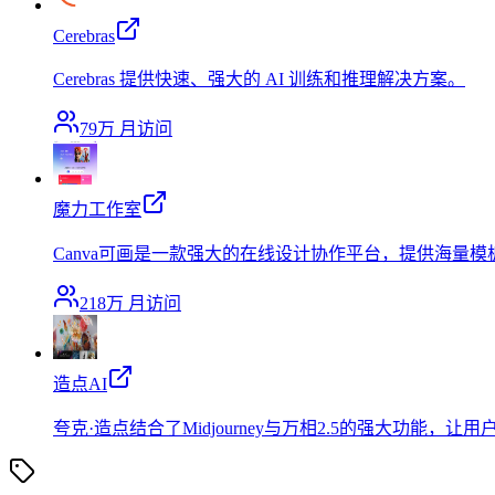
Cerebras
Cerebras 提供快速、强大的 AI 训练和推理解决方案。
79万
月访问
魔力工作室
Canva可画是一款强大的在线设计协作平台，提供海量
218万
月访问
造点AI
夸克·造点结合了Midjourney与万相2.5的强大功