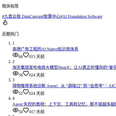
相关标签
#
九章云极 DataCanvas
#
智算中心
#
AI Foundation Software
近期热门
1
高德广告工程的AI Native知识库体系
66
0
15 天前
2
淘天集团发布电商大模型ShopX：让AI真正听懂你的“复
56
0
24 天前
3
得物推荐系统诊断 Agent：从 “调接口” 到 “会思考”｜AI
52
0
24 天前
4
Agent 失控的真相：上下文、工具和记忆，都不是越多越
50
0
17 天前