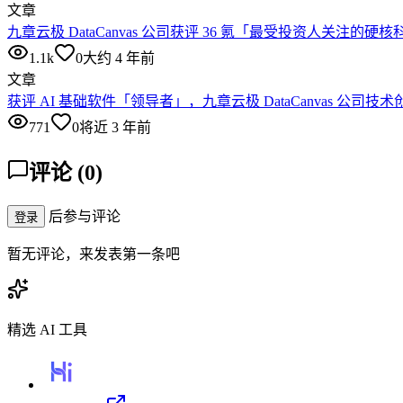
文章
九章云极 DataCanvas 公司获评 36 氪「最受投资人关注的硬
1.1k
0
大约 4 年前
文章
获评 AI 基础软件「领导者」，九章云极 DataCanvas 公司
771
0
将近 3 年前
评论
(
0
)
后参与评论
登录
暂无评论，来发表第一条吧
精选 AI 工具