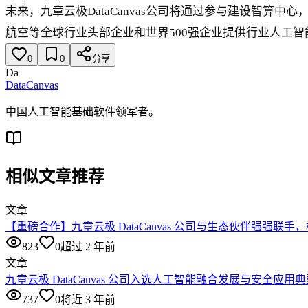
未来，九章云极DataCanvas公司将通过参与建设智算
航空等全球行业头部企业和世界500强企业提供行业人工
0
0
分享
Da
DataCanvas
中国人工智能基础软件领军者。
相似文章推荐
文章
【重磅合作】九章云极 DataCanvas 公司与生态伙伴强强联
823
0
超过 2 年前
文章
九章云极 DataCanvas 公司入选人工智能融合发展与安全应用
737
0
将近 3 年前