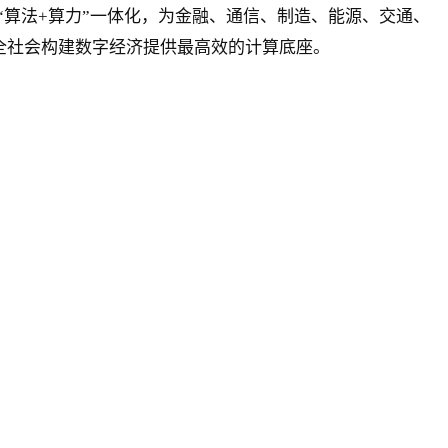
实现“算法+算力”一体化，为金融、通信、制造、能源、交通、
为全社会构建数字经济提供最高效的计算底座。