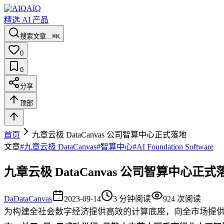
AIQ
精选 AI 产品
搜索文章...
⌘K
0
0
分享
顶部
首页
九章云极 DataCanvas 公司智算中心正式落地
文章
#
九章云极 DataCanvas
#
智算中心
#
AI Foundation Software
九章云极 DataCanvas 公司智算中心正式
Da
DataCanvas
2023-09-14
3
分钟阅读
924
次阅读
为构建全社会数字经济提供高效的计算底座，向全市场提