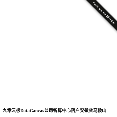
Fork me on GitHub
，
九章云极DataCanvas公司智算中心落户安徽省马鞍山