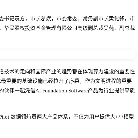
山市委书记袁方，市长葛斌，市委常委、常务副市长黄化锋，市
师张晓林，华民股权投资基金管理有限公司高级副总裁吴莼、副总裁
，前沿技术的走向和国际产业的趋势都在体现算力建设的重要性
时代最重要的基础设施已经拉开了序幕，作为文明进程的重要
借AI Foundation Software产品为行业提供高质
Pilot 数据领航员两大产品体系，不仅为用户提供大+小模型