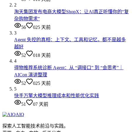
2
淘天集团发布电商大模型ShopX：让AI真正听懂你的“复
杂购物需求”
56
0
25 天前
3
Agent 失控的真相：上下文、工具和记忆，都不是越多
越好
52
0
18 天前
4
得物推荐系统诊断 Agent：从 “调接口” 到 “会思考”｜
AICon 演讲整理
52
0
25 天前
5
快手万擎大模型推理成本和性能优化实践
51
0
7 天前
AIQ
探索人工智能技术前沿与实践。