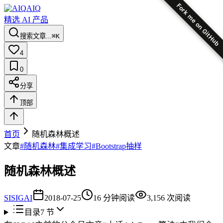
Fork me on GitHub
AIQ
精选 AI 产品
搜索文章...
⌘K
4
0
分享
顶部
首页
随机森林概述
文章
#
随机森林
#
集成学习
#
Bootstrap抽样
随机森林概述
SI
SIGAI
2018-07-25
16
分钟阅读
3,156
次阅读
目录
7
节