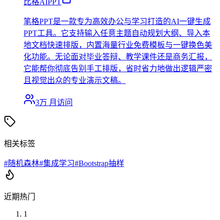
比格AIPPT
笔格PPT是一款专为高效办公与学习打造的AI一键生成
PPT工具。它支持输入任意主题自动规划大纲、导入本
地文档快速排版，内置海量行业免费模板与一键换色美
化功能。无论面对毕业答辩、教学课件还是商务汇报，
它能帮你彻底告别手工排版，省时省力地做出逻辑严密
且视觉出众的专业演示文稿。
3万
月访问
相关标签
#
随机森林
#
集成学习
#
Bootstrap抽样
近期热门
1