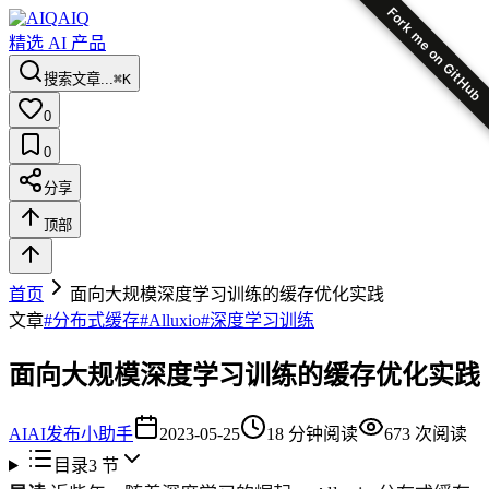
Fork me on GitHub
AIQ
精选 AI 产品
搜索文章...
⌘K
0
0
分享
顶部
首页
面向大规模深度学习训练的缓存优化实践
文章
#
分布式缓存
#
Alluxio
#
深度学习训练
面向大规模深度学习训练的缓存优化实践
AI
AI发布小助手
2023-05-25
18
分钟阅读
673
次阅读
目录
3
节