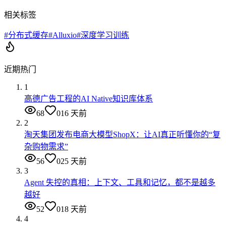
相关标签
#
分布式缓存
#
Alluxio
#
深度学习训练
近期热门
1
高德广告工程的AI Native知识库体系
68
0
16 天前
2
淘天集团发布电商大模型ShopX：让AI真正听懂你的“复
杂购物需求”
56
0
25 天前
3
Agent 失控的真相：上下文、工具和记忆，都不是越多
越好
52
0
18 天前
4