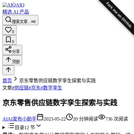
Fork me on GitHub
AIQ
精选 AI 产品
搜索文章...
⌘K
0
0
分享
顶部
首页
京东零售供应链数字孪生探索与实践
文章
#
供应链
#
京东
#
数字孪生
京东零售供应链数字孪生探索与实践
AI
AI发布小助手
2023-05-22
20
分钟阅读
736
次阅读
目录
12
节