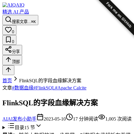
Fork me on GitHub
AIQ
精选 AI 产品
搜索文章...
⌘K
0
0
分享
顶部
首页
FlinkSQL的字段血缘解决方案
文章
#
数据血缘
#
FlinkSQL
#
Apache Calcite
FlinkSQL的字段血缘解决方案
AI
AI发布小助手
2023-05-10
17
分钟阅读
1,005
次阅读
目录
15
节