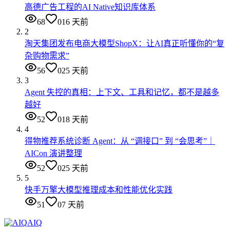
高德广告工程的AI Native知识库体系
68
0
16 天前
2
淘天集团发布电商大模型ShopX：让AI真正听懂你的“复
杂购物需求”
56
0
25 天前
3
Agent 失控的真相：上下文、工具和记忆，都不是越多
越好
52
0
18 天前
4
得物推荐系统诊断 Agent：从 “调接口” 到 “会思考”｜
AICon 演讲整理
52
0
25 天前
5
快手万擎大模型推理成本和性能优化实践
51
0
7 天前
AIQ