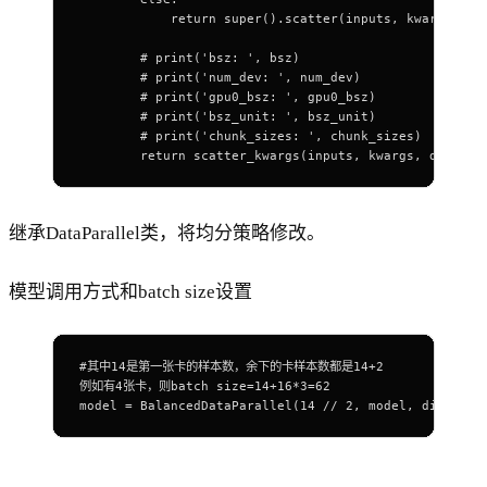
            return super().scatter(inputs, kwargs, de
        # print('bsz: ', bsz)
        # print('num_dev: ', num_dev)
        # print('gpu0_bsz: ', gpu0_bsz)
        # print('bsz_unit: ', bsz_unit)
        # print('chunk_sizes: ', chunk_sizes)
        return scatter_kwargs(inputs, kwargs, device_
继承DataParallel类，将均分策略修改。
模型调用方式和batch size设置
#其中14是第一张卡的样本数，余下的卡样本数都是14+2
例如有4张卡，则batch size=14+16*3=62
model = BalancedDataParallel(14 // 2, model, dim=0)