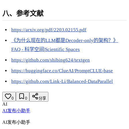
八、参考文献
https://arxiv.org/pdf/2203.02155.pdf
《为什么现在的LLM都是Decoder-only的架构？》
FAQ - 科学空间|Scientific Spaces
https://github.com/shibing624/textgen
https://huggingface.co/ClueAI/PromptCLUE-base
https://github.com/Link-Li/Balanced-DataParallel
0
0
分享
AI
AI发布小助手
AI发布小助手