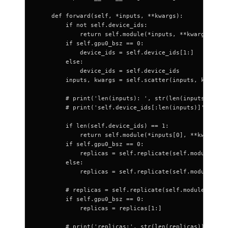
    def forward(self, *inputs, **kwargs):
        if not self.device_ids:
            return self.module(*inputs, **kwargs)
        if self.gpu0_bsz == 0:
            device_ids = self.device_ids[1:]
        else:
            device_ids = self.device_ids
        inputs, kwargs = self.scatter(inputs, kwargs,
        # print('len(inputs): ', str(len(inputs)))
        # print('self.device_ids[:len(inputs)]', str(
        if len(self.device_ids) == 1:
            return self.module(*inputs[0], **kwargs[0
        if self.gpu0_bsz == 0:
            replicas = self.replicate(self.module, se
        else:
            replicas = self.replicate(self.module, se
        # replicas = self.replicate(self.module, devi
        if self.gpu0_bsz == 0:
            replicas = replicas[1:]
        # print('replicas:', str(len(replicas)))