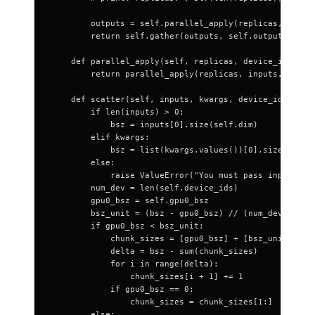
        outputs = self.parallel_apply(replicas, devic
        return self.gather(outputs, self.output_devic
    def parallel_apply(self, replicas, device_ids, in
        return parallel_apply(replicas, inputs, kwarg
    def scatter(self, inputs, kwargs, device_ids):
        if len(inputs) > 0:
            bsz = inputs[0].size(self.dim)
        elif kwargs:
            bsz = list(kwargs.values())[0].size(self.
        else:
            raise ValueError("You must pass inputs to
        num_dev = len(self.device_ids)
        gpu0_bsz = self.gpu0_bsz
        bsz_unit = (bsz - gpu0_bsz) // (num_dev - 1)
        if gpu0_bsz < bsz_unit:
            chunk_sizes = [gpu0_bsz] + [bsz_unit] * (
            delta = bsz - sum(chunk_sizes)
            for i in range(delta):
                chunk_sizes[i + 1] += 1
            if gpu0_bsz == 0:
                chunk_sizes = chunk_sizes[1:]
        else: