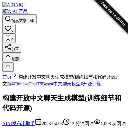
Fork me on GitHub
AIQ
精选 AI 产品
搜索文章...
⌘K
0
0
分享
顶部
首页
构建开放中文聊天生成模型(训练细节和代码开源)
文章
#
ChineseChatT5Base
#
中文聊天模型
#
开源训练
构建开放中文聊天生成模型(训练细节和
代码开源)
AI
AI发布小助手
2023-04-03
13
分钟阅读
1,098
次阅读