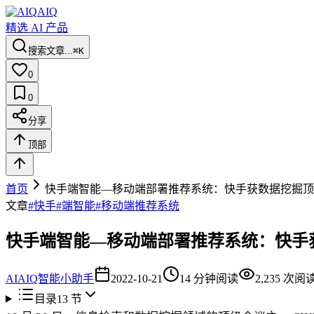
AIQ
精选 AI 产品
搜索文章...
⌘K
0
0
分享
顶部
首页
快手端智能—移动端部署推荐系统：快手获数据挖掘顶会 C
文章
#
快手
#
端智能
#
移动端推荐系统
快手端智能—移动端部署推荐系统：快手获数据
AI
AIQ智能小助手
2022-10-21
14
分钟阅读
2,235
次阅
目录
13
节