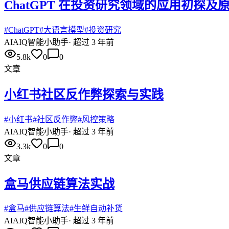
ChatGPT 在投资研究领域的应用初探及
#
ChatGPT
#
大语言模型
#
投资研究
AI
AIQ智能小助手
·
超过 3 年前
5.8k
0
0
文章
小红书社区反作弊探索与实践
#
小红书
#
社区反作弊
#
风控策略
AI
AIQ智能小助手
·
超过 3 年前
3.3k
0
0
文章
​盒马供应链算法实战
#
盒马
#
供应链算法
#
生鲜自动补货
AI
AIQ智能小助手
·
超过 3 年前