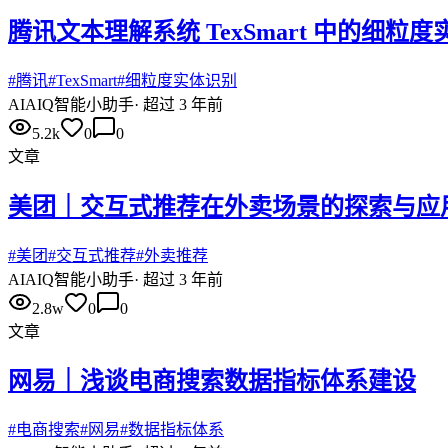
腾讯文本理解系统 TexSmart 中的细粒
#
腾讯
#
TexSmart
#
细粒度实体识别
AI
AIQ智能小助手
·
超过 3 年前
5.2k
0
0
文章
美团｜交互式推荐在外卖场景的探索与应
#
美团
#
交互式推荐
#
外卖推荐
AI
AIQ智能小助手
·
超过 3 年前
2.8w
0
0
文章
网易｜浅谈电商搜索数据指标体系建设
#
电商搜索
#
网易
#
数据指标体系