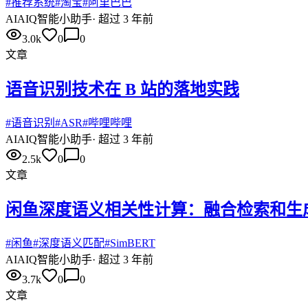
#
推荐系统
#
淘宝
#
阿里巴巴
AI
AIQ智能小助手
·
超过 3 年前
3.0k
0
0
文章
语音识别技术在 B 站的落地实践
#
语音识别
#
ASR
#
哔哩哔哩
AI
AIQ智能小助手
·
超过 3 年前
2.5k
0
0
文章
闲鱼深度语义相关性计算：融合检索和生
#
闲鱼
#
深度语义匹配
#
SimBERT
AI
AIQ智能小助手
·
超过 3 年前
3.7k
0
0
文章