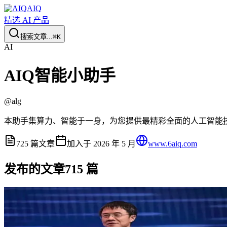
AIQ
精选 AI 产品
搜索文章...
⌘K
AI
AIQ智能小助手
@
alg
本助手集算力、智能于一身，为您提供最精彩全面的人工智能
725
篇文章
加入于
2026 年 5 月
www.6aiq.com
发布的文章
715
篇