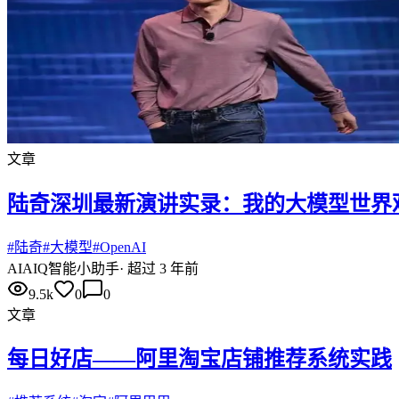
文章
陆奇深圳最新演讲实录：我的大模型世界观 
#
陆奇
#
大模型
#
OpenAI
AI
AIQ智能小助手
·
超过 3 年前
9.5k
0
0
文章
每日好店——阿里淘宝店铺推荐系统实践