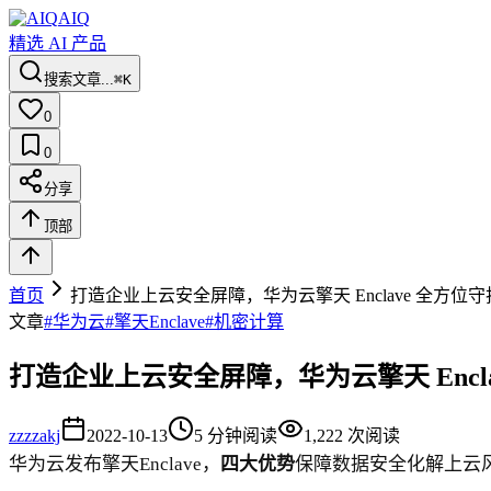
AIQ
精选 AI 产品
搜索文章...
⌘K
0
0
分享
顶部
首页
打造企业上云安全屏障，华为云擎天 Enclave 全方位
文章
#
华为云
#
擎天Enclave
#
机密计算
打造企业上云安全屏障，华为云擎天 Encl
zz
zzakj
2022-10-13
5
分钟阅读
1,222
次阅读
华为云发布擎天Enclave，
四大优势
保障数据安全化解上云