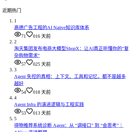
近期热门
1
高德广告工程的AI Native知识库体系
71
0
16 天前
2
淘天集团发布电商大模型ShopX：让AI真正听懂你的“复
杂购物需求”
57
0
25 天前
3
Agent 失控的真相：上下文、工具和记忆，都不是越多
越好
54
0
18 天前
4
Agent Infra 的演进逻辑与工程实践
53
0
13 天前
5
得物推荐系统诊断 Agent：从 “调接口” 到 “会思考”｜