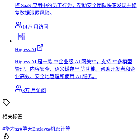
控 SaaS 应用中的员工行为，帮助安全团队快速发现并修
复数据泄露风险。
14万
月访问
Higress.AI
Higress.AI 是一款 **企业级 AI 网关**，支持 **多模型
管理、内容安全、语义缓存** 等功能，帮助开发者和企
业高效、安全地管理和使用 AI 服务。
3万
月访问
相关标签
#
华为云
#
擎天Enclave
#
机密计算