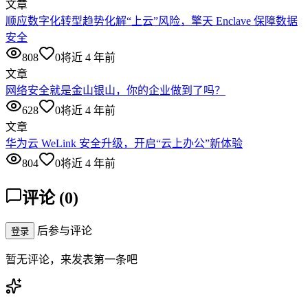
文章
顺应数字化转型趋势化解“上云”风险，擎天 Enclave 保障数据
安全
808
0
将近 4 年前
文章
网络安全就是金山银山，你的企业做到了吗？
628
0
将近 4 年前
文章
华为云 WeLink 安全升级，开启“云上办公”新体验
804
0
将近 4 年前
评论
(
0
)
后参与评论
登录
暂无评论，来发表第一条吧