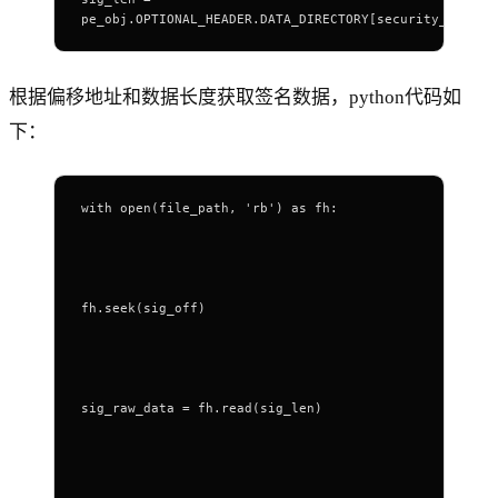
pe_obj.OPTIONAL_HEADER.DATA_DIRECTORY[security_entry]
根据偏移地址和数据长度获取签名数据，python代码如
下：
with open(file_path, 'rb') as fh:
fh.seek(sig_off)
sig_raw_data = fh.read(sig_len)