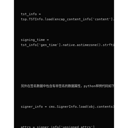
tst_info =
tsp.TSTInfo.load(encap_content_info['content'].parsed
signing_time =
tst_info['gen_time'].native.astimezone().strftime('%Y
另外在签名数据中包含有非签名的数据属性，python样例代码如下：
signer_info = cms.SignerInfo.load(obj.contents)
attrs = signer_info['unsigned_attrs']