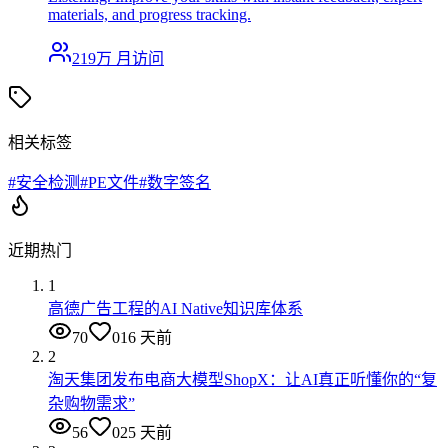
materials, and progress tracking.
219万
月访问
相关标签
#
安全检测
#
PE文件
#
数字签名
近期热门
1
高德广告工程的AI Native知识库体系
70
0
16 天前
2
淘天集团发布电商大模型ShopX：让AI真正听懂你的“复
杂购物需求”
56
0
25 天前