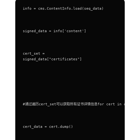
info = cms.ContentInfo.load(seq_data)
signed_data = info['content']
cert_set =
signed_data["certificates"]
#通过遍历cert_set可以获取所有证书详情信息for cert in cert_se
cert_data = cert.dump()