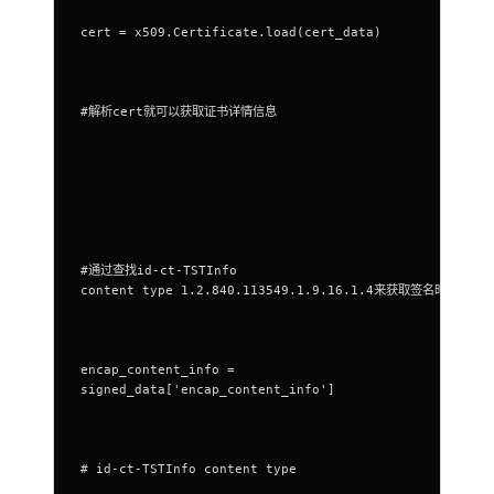
cert = x509.Certificate.load(cert_data)
#解析cert就可以获取证书详情信息
#通过查找id-ct-TSTInfo
content type 1.2.840.113549.1.9.16.1.4来获取签名时间信息
encap_content_info =
signed_data['encap_content_info']
# id-ct-TSTInfo content type