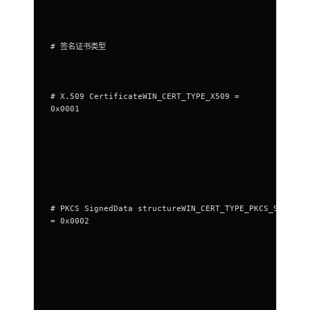
# 签名证书类型
# X.509 CertificateWIN_CERT_TYPE_X509 =
0x0001
# PKCS SignedData structureWIN_CERT_TYPE_PKCS_SIGNED_
= 0x0002