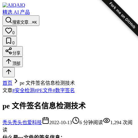
Fork me on GitHub
AIQ
精选 AI 产品
搜索文章...
⌘K
0
0
分享
顶部
首页
pe 文件签名信息检测技术
文章
#
安全检测
#
PE文件
#
数字签名
pe 文件签名信息检测技术
秃头
秃头也爱科技
2022-10-13
6
分钟阅读
1,294
次阅
读
什么是pe文件的签名信息：