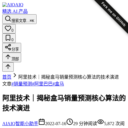
Fork me on GitHub
AIQ
精选 AI 产品
搜索文章...
⌘K
0
0
分享
顶部
首页
阿里技术｜揭秘盒马销量预测核心算法的技术演进
文章
#
销量预测
#
阿里巴巴
#
盒马
阿里技术｜揭秘盒马销量预测核心算法的
技术演进
AI
AIQ智能小助手
2022-07-16
29
分钟阅读
5,872
次阅