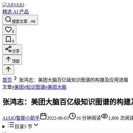
AIQ
精选 AI 产品
搜索文章...
⌘K
0
0
分享
顶部
首页
张鸿志：美团大脑百亿级知识图谱的构建及应用进展
文章
#
美团
#
知识图谱
#
美团大脑
张鸿志：美团大脑百亿级知识图谱的构建
AI
AIQ智能小助手
2022-06-03
16
分钟阅读
1,806
次阅
目录
5
节