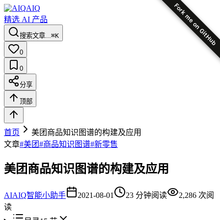
Fork me on GitHub
AIQ
精选 AI 产品
搜索文章...
⌘K
0
0
分享
顶部
首页
美团商品知识图谱的构建及应用
文章
#
美团
#
商品知识图谱
#
新零售
美团商品知识图谱的构建及应用
AI
AIQ智能小助手
2021-08-01
23
分钟阅读
2,286
次阅
读