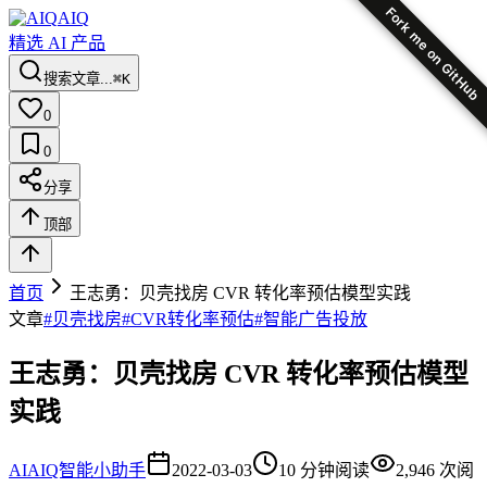
Fork me on GitHub
AIQ
精选 AI 产品
搜索文章...
⌘K
0
0
分享
顶部
首页
王志勇：贝壳找房 CVR 转化率预估模型实践
文章
#
贝壳找房
#
CVR转化率预估
#
智能广告投放
王志勇：贝壳找房 CVR 转化率预估模型
实践
AI
AIQ智能小助手
2022-03-03
10
分钟阅读
2,946
次阅