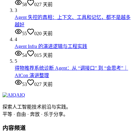
58
0
27 天前
3
Agent 失控的真相：上下文、工具和记忆，都不是越多
越好
55
0
20 天前
4
Agent Infra 的演进逻辑与工程实践
54
0
15 天前
5
得物推荐系统诊断 Agent：从 “调接口” 到 “会思考”｜
AICon 演讲整理
53
0
27 天前
AIQ
探索人工智能技术前沿与实践。
平等 · 自由 · 奔放 · 乐于分享。
内容频道