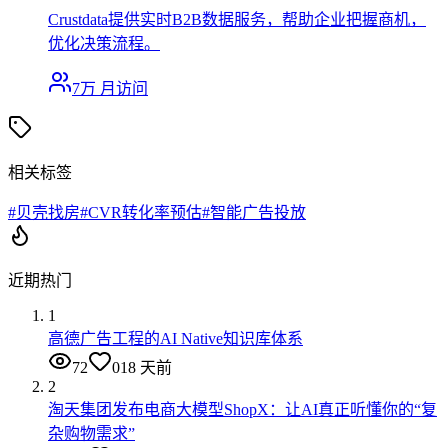
Crustdata提供实时B2B数据服务，帮助企业把握商机，
优化决策流程。
7万
月访问
相关标签
#
贝壳找房
#
CVR转化率预估
#
智能广告投放
近期热门
1
高德广告工程的AI Native知识库体系
72
0
18 天前
2
淘天集团发布电商大模型ShopX：让AI真正听懂你的“复
杂购物需求”