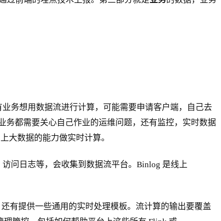
果公司内有业务想用数据流进行计算，可能需要申请客户端，自己去
业务都需要关心自己作业的运维问题，还有监控，实时数据
直接用上大数据的能力做实时计算。
访问日志等，会收集到数据流平台。Binlog 是线上
L 能力。还有提供一些通用的实时处理模板。流计算的输出要覆盖