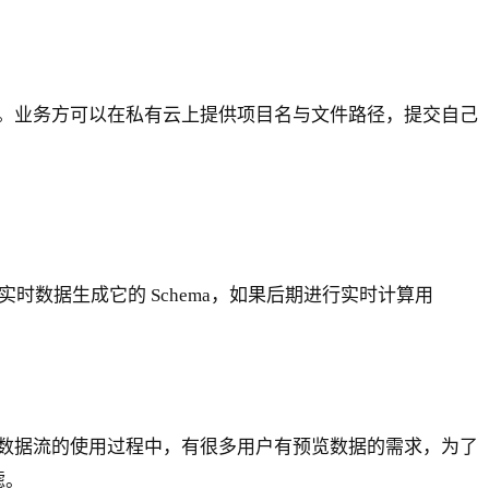
云平台。业务方可以在私有云上提供项目名与文件路径，提交自己
实时数据生成它的 Schema，如果后期进行实时计算用
在实际数据流的使用过程中，有很多用户有预览数据的需求，为了
滤。