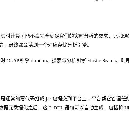
。实时计算可能不会完全满足我们的实时分析的需求，比如通
预计算，最终都会落到一个对应存储分析引擎。
擎 druid.io、搜索与分析引擎 Elastic Search、时
通常的写代码打成 jar 包提交到平台上，平台帮它管理任务
数据元数据化之后，这个 DDL 语句可以自动生成，包括将 U