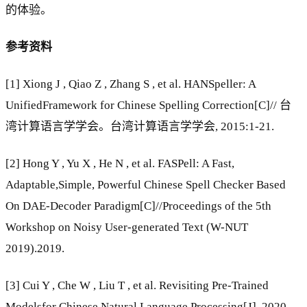
的体验。
参考资料
[1] Xiong J , Qiao Z , Zhang S , et al. HANSpeller: A
UnifiedFramework for Chinese Spelling Correction[C]// 台
湾计算语言学学会。台湾计算语言学学会, 2015:1-21.
[2] Hong Y , Yu X , He N , et al. FASPell: A Fast,
Adaptable,Simple, Powerful Chinese Spell Checker Based
On DAE-Decoder Paradigm[C]//Proceedings of the 5th
Workshop on Noisy User-generated Text (W-NUT
2019).2019.
[3] Cui Y , Che W , Liu T , et al. Revisiting Pre-Trained
Modelsfor Chinese Natural Language Processing[J]. 2020.