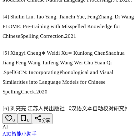
[4] Shulin Liu, Tao Yang, Tianchi Yue, FengZhang, Di Wang
PLOME: Pre-training with Misspelled Knowledge for
ChineseSpelling Correction.2021
[5] Xingyi Cheng∗ Weidi Xu∗ Kunlong ChenShaohua
Jiang Feng Wang Taifeng Wang Wei Chu Yuan Qi
.SpellGCN: IncorporatingPhonological and Visual
Similarities into Language Models for Chinese
SpellingCheck.2020
[6] 刘亮亮.江苏人民出版社.《汉语文本自动校对研究》
0
0
分享
AI
AIQ智能小助手