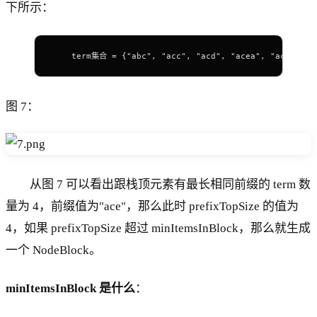
下所示：
    term集合 
=
 {
"abc"
, 
"acc"
, 
"acd"
, 
"acea"
, 
"aceb"
, 
"
图 7：
从图 7 可以看出跟栈顶元素有最长相同前缀的 term 数
量为 4，前缀值为"ace"，那么此时 prefixTopSize 的值为
4，如果 prefixTopSize 超过 minItemsInBlock，那么就生成
一个 NodeBlock。
minItemsInBlock 是什么
：