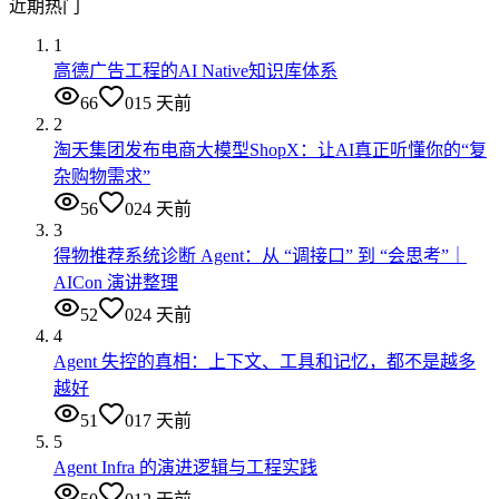
近期热门
1
高德广告工程的AI Native知识库体系
66
0
15 天前
2
淘天集团发布电商大模型ShopX：让AI真正听懂你的“复
杂购物需求”
56
0
24 天前
3
得物推荐系统诊断 Agent：从 “调接口” 到 “会思考”｜
AICon 演讲整理
52
0
24 天前
4
Agent 失控的真相：上下文、工具和记忆，都不是越多
越好
51
0
17 天前
5
Agent Infra 的演进逻辑与工程实践