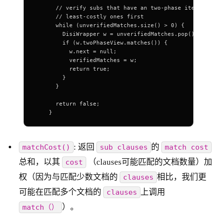
      // verify subs that have an two-phase iterator
      // least-costly ones first
      while (unverifiedMatches.size() > 0) {
        DisiWrapper w = unverifiedMatches.pop();
        if (w.twoPhaseView.matches()) {
          w.next = null;
          verifiedMatches = w;
          return true;
        }
      }
      return false;
    }
: 返回
的
matchCost()
sub clauses
match cost
总和，以其
（clauses可能匹配的文档数量）加
cost
权（因为与匹配少数文档的
相比，我们更
clauses
可能在匹配多个文档的
上调用
clauses
）。
match（）