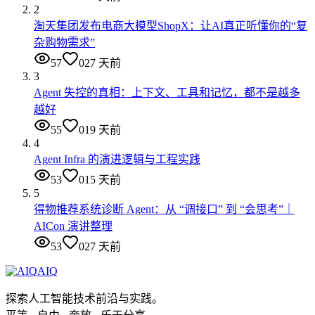
2
淘天集团发布电商大模型ShopX：让AI真正听懂你的“复
杂购物需求”
57
0
27 天前
3
Agent 失控的真相：上下文、工具和记忆，都不是越多
越好
55
0
19 天前
4
Agent Infra 的演进逻辑与工程实践
53
0
15 天前
5
得物推荐系统诊断 Agent：从 “调接口” 到 “会思考”｜
AICon 演讲整理
53
0
27 天前
AIQ
探索人工智能技术前沿与实践。