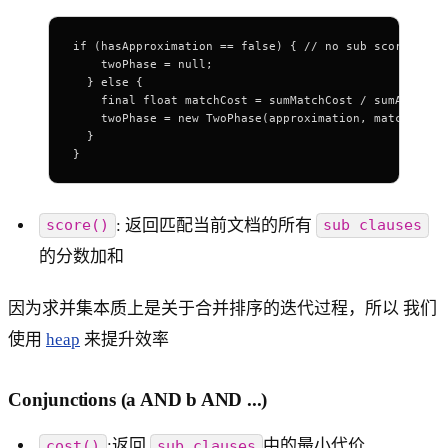
if (hasApproximation == false) { // no sub scorer sup
    twoPhase = null;
  } else {
    final float matchCost = sumMatchCost / sumApproxC
    twoPhase = new TwoPhase(approximation, matchCost)
  }
}
: 返回匹配当前文档的所有
score()
sub clauses
的分数加和
因为求并集本质上是关于合并排序的迭代过程，所以 我们
使用
heap
来提升效率
Conjunctions (a AND b AND ...)
:返回
中的最小代价
cost()
sub clauses