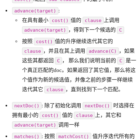
:
advance(target)
在具有最小
值的
上调用
cost()
clause
，得到下一个候选的
advance(target)
C
按照
值的升序继续迭代其它的
cost()
，并且在其上调用
，如果
clause
advance(C)
这些其都返回
， 那么我们说明当前的
是一
C
C
个真正匹配的doc。如果返回了其它值，那么将这
个值作为新的候选值，并像之前的步骤一样继续
迭代其它
，直到找到下一个匹配。
clause
: 除了初始化调用
时选择在
nextDoc()
nextDoc()
拥有最小的
值的
上，其它和
cost()
clause
调用一样
advance(target)
: 按照
值升序迭代所有的
matches()
matchCost()