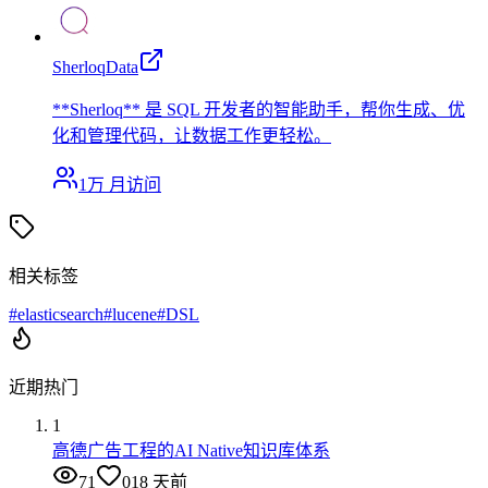
SherloqData
**Sherloq** 是 SQL 开发者的智能助手，帮你生成、优
化和管理代码，让数据工作更轻松。
1万
月访问
相关标签
#
elasticsearch
#
lucene
#
DSL
近期热门
1
高德广告工程的AI Native知识库体系
71
0
18 天前