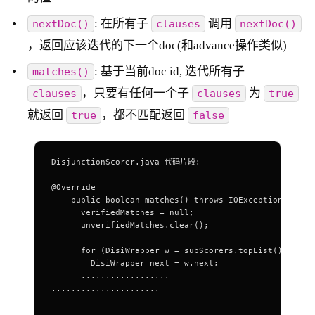
: 在所有子
调用
nextDoc()
clauses
nextDoc()
，返回应该迭代的下一个doc(和advance操作类似)
: 基于当前doc id, 迭代所有子
matches()
，只要有任何一个子
为
clauses
clauses
true
就返回
，都不匹配返回
true
false
DisjunctionScorer.java 代码片段:
@Override
    public boolean matches() throws IOException {
      verifiedMatches = null;
      unverifiedMatches.clear();
      for (DisiWrapper w = subScorers.topList(); w !=
        DisiWrapper next = w.next;
      ..................
......................