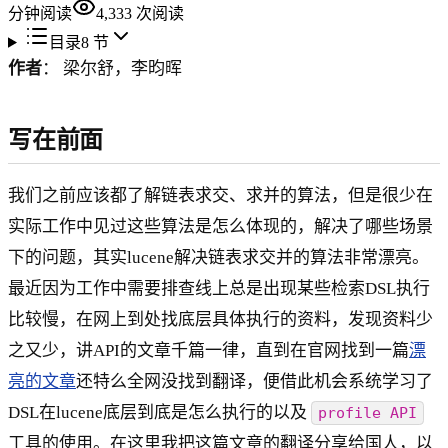
分钟阅读
4,333
次阅读
目录
8
节
作者
： 梁尔舒，李昀晖
写在前面
我们之前应该都了解链表求交、求并的算法，但是很少在
实际工作中见过这些算法是怎么体现的，解决了哪些场景
下的问题，其实lucene解决链表求交并的算法非常漂亮。
最近因为工作中需要排查线上总是出现某些检索DSL执行
比较慢，在网上到处找底层具体执行的资料，发现资料少
之又少，讲API的文章千篇一律，直到在官网找到一篇
漂
亮的文章
还特么全网没找到翻译，便借此机会系统学习了
DSL在lucene底层到底是怎么执行的以及
profile API
工具的使用。在这里我把这篇文章的翻译分享给国人，以