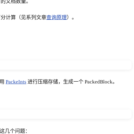
rm 的文档数量。
来参与打分计算（见系列文章
查询原理
）。
使用
PackeInts
进行压缩存储，生成一个 PackedBlock。
抛出这几个问题：