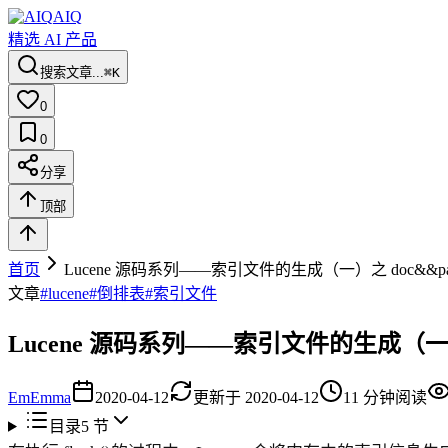
AIQ
精选 AI 产品
搜索文章...
⌘K
0
0
分享
顶部
首页
Lucene 源码系列——索引文件的生成（一）之 doc&&pa
文章
#
lucene
#
倒排表
#
索引文件
Lucene 源码系列——索引文件的生成（一）之
Em
Emma
2020-04-12
更新于
2020-04-12
11
分钟阅读
目录
5
节