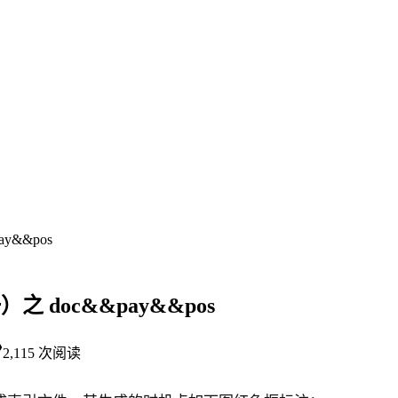
y&&pos
 doc&&pay&&pos
2,115
次阅读