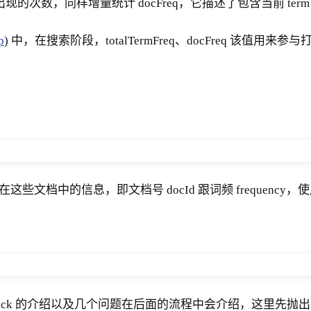
 在所有文档中出现的次数，同样增量统计 docFreq，它描述了包含当前 te
p
) 中，在搜索阶段，totalTermFreq、docFreq 该值用
在这些文档中的信息，即文档号 docId 跟词频 frequency，
kedBlock 的介绍以及几个问题在后面的流程中会介绍，这里先