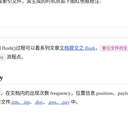
引信息生成索引文件，其生成的时机点如下图红色框标注：
lush()过程可以看系列文章
文档提交之 flush
，
索引文件的生
流程点。
ay
y
档内的出现次数 frequency，位置信息 position、payl
引文件
.tim、.tip
、
.doc
、
.pos、.pay
中。
图