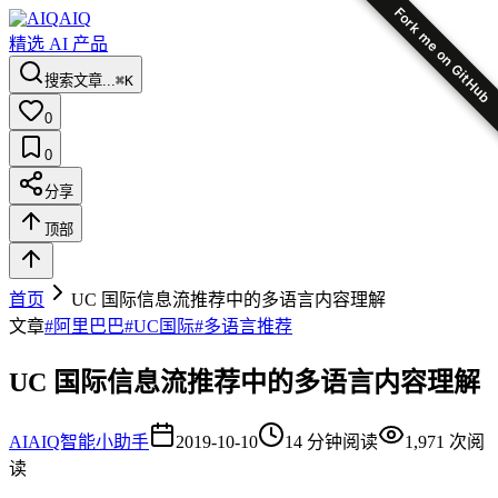
Fork me on GitHub
AIQ
精选 AI 产品
搜索文章...
⌘K
0
0
分享
顶部
首页
UC 国际信息流推荐中的多语言内容理解
文章
#
阿里巴巴
#
UC国际
#
多语言推荐
UC 国际信息流推荐中的多语言内容理解
AI
AIQ智能小助手
2019-10-10
14
分钟阅读
1,971
次阅
读