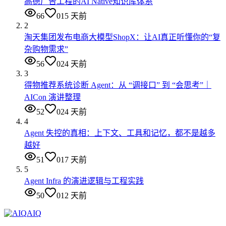
高德广告工程的AI Native知识库体系
66
0
15 天前
2
淘天集团发布电商大模型ShopX：让AI真正听懂你的“复
杂购物需求”
56
0
24 天前
3
得物推荐系统诊断 Agent：从 “调接口” 到 “会思考”｜
AICon 演讲整理
52
0
24 天前
4
Agent 失控的真相：上下文、工具和记忆，都不是越多
越好
51
0
17 天前
5
Agent Infra 的演进逻辑与工程实践
50
0
12 天前
AIQ