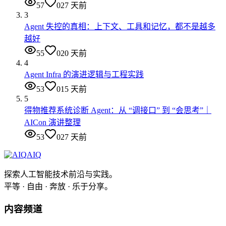
57
0
27 天前
3
Agent 失控的真相：上下文、工具和记忆，都不是越多
越好
55
0
20 天前
4
Agent Infra 的演进逻辑与工程实践
53
0
15 天前
5
得物推荐系统诊断 Agent：从 “调接口” 到 “会思考”｜
AICon 演讲整理
53
0
27 天前
AIQ
探索人工智能技术前沿与实践。
平等 · 自由 · 奔放 · 乐于分享。
内容频道