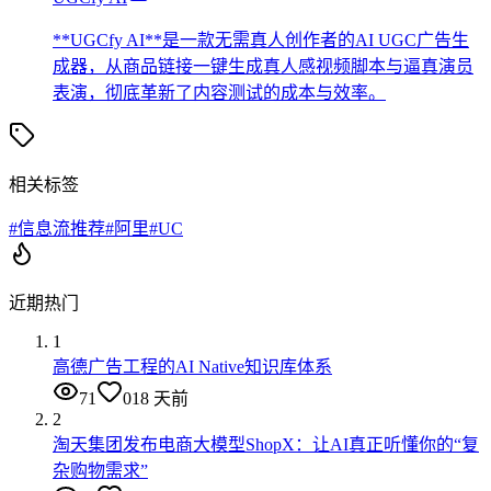
**UGCfy AI**是一款无需真人创作者的AI UGC广告生
成器，从商品链接一键生成真人感视频脚本与逼真演员
表演，彻底革新了内容测试的成本与效率。
相关标签
#
信息流推荐
#
阿里
#
UC
近期热门
1
高德广告工程的AI Native知识库体系
71
0
18 天前
2
淘天集团发布电商大模型ShopX：让AI真正听懂你的“复
杂购物需求”