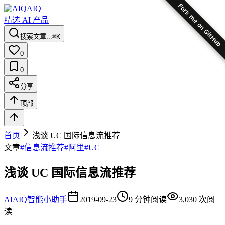
Fork me on GitHub
AIQ
精选 AI 产品
搜索文章...
⌘K
0
0
分享
顶部
首页
浅谈 UC 国际信息流推荐
文章
#
信息流推荐
#
阿里
#
UC
浅谈 UC 国际信息流推荐
AI
AIQ智能小助手
2019-09-23
9
分钟阅读
3,030
次阅
读