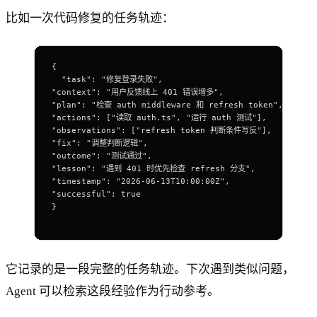
比如一次代码修复的任务轨迹：
{
  "task": "修复登录失败",
"context": "用户反馈线上 401 错误增多",
"plan": "检查 auth middleware 和 refresh token",
"actions": ["读取 auth.ts", "运行 auth 测试"],
"observations": ["refresh token 判断条件写反"],
"fix": "调整判断逻辑",
"outcome": "测试通过",
"lesson": "遇到 401 时优先检查 refresh 分支",
"timestamp": "2026-06-13T10:00:00Z",
"successful": true
}
它记录的是一段完整的任务轨迹。下次遇到类似问题，
Agent 可以检索这段经验作为行动参考。