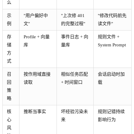
么
示
"用户偏好中
"上次修 401
"修改代码前先
例
文"
的完整过程"
读文件"
存
Profile + 向量
事件日志 + 向
规则文件 +
储
库
量库
System Prompt
方
式
召
按作用域直接
相似任务匹配
会话启动时加
回
读取
+ 时间窗口
载
策
略
核
推断当事实
坏经验污染未
规则记错持续
心
来
影响行为
风