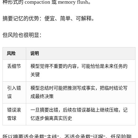
种形式的 compaction 或 memory flush。
摘要记忆的优势：便宜、简单、可解释。
但风险也很明显：
风险
说明
丢细节
模型觉得不重要的内容，可能恰恰是未来任务的
关键
引入错
模型总结时可能把推测写成事实，把临时结论写
误
成最终决策
错误滚
一旦摘要出错，后续在错误基础上继续压缩，记
雪球
忆逐步偏离真实历史
所以摘要适合承载"主线"，不适合承载"证据"。低风险聊