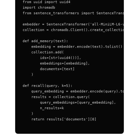
from uuid import uuid4
import chromadb
from sentence_transformers import SentenceTransformer
embedder = SentenceTransformer('all-MiniLM-L6-v2')
collection = chromadb.Client().create_collection("age
def add_memory(text):
    embedding = embedder.encode(text).tolist()
    collection.add(
        ids=[str(uuid4())],
        embeddings=[embedding],
        documents=[text]
    )
def recall(query, k=5):
    query_embedding = embedder.encode(query).tolist()
    results = collection.query(
        query_embeddings=[query_embedding],
        n_results=k
    )
    return results['documents'][0]