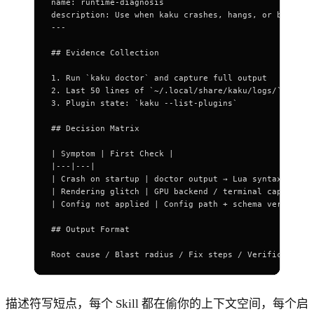
name
: 
runtime-diagnosis
description
: 
Use when kaku crashes, hangs, or behaves
---
## Evidence Collection
1. Run `kaku doctor` and capture full output
2. Last 50 lines of `~/.local/share/kaku/logs/`
3. Plugin state
: `
kaku --list-plugins`
## Decision Matrix
|
 Symptom | First Check |
|-
--|---|
|
 Crash on startup | doctor output → Lua syntax error
|
 Rendering glitch | GPU backend / terminal capabilit
|
 Config not applied | Config path + schema version |
## Output Format
Root cause / Blast radius / Fix steps / Verification 
描述符写短点，每个 Skill 都在偷你的上下文空间，每个启