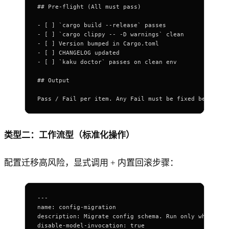
## Pre-flight (All must pass)
- [ ] `
cargo build --release` passes
- [ ] `
cargo clippy -- -D warnings` clean
- [ ] 
Version bumped in Cargo.toml
- [ ] 
CHANGELOG updated
- [ ] `
kaku doctor` passes on clean env
## Output
Pass / Fail per item. Any Fail must be fixed before r
类型二：工作流型（标准化操作）
配置迁移高风险，显式调用 + 内置回滚步骤：
---
name
: 
config-migration
description
: 
Migrate config schema. Run only when exp
disable-model-invocation
: 
true