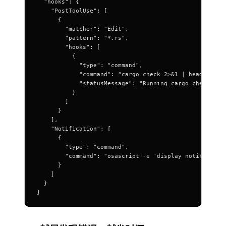
  "hooks"
: {
    "PostToolUse"
: [
      {
        "matcher"
: 
"Edit"
,
        "pattern"
: 
"*.rs"
,
        "hooks"
: [
          {
            "type"
: 
"command"
,
            "command"
: 
"cargo check 2>&1 | head -30"
,
            "statusMessage"
: 
"Running cargo check..."
          }
        ]
      }
    ],
    "Notification"
: [
      {
        "type"
: 
"command"
,
        "command"
: 
"osascript -e 'display notificatio
      }
    ]
  }
}