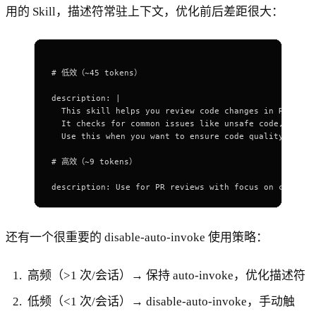
用的 Skill，描述符常驻上下文，优化前后差距很大：
# 低效（~45 tokens）
description
: 
|
  This skill helps you review code changes in Rust pr
  It checks for common issues like unsafe code, error
  Use this when you want to ensure code quality befor
# 高效（~9 tokens）
description
: 
Use for PR reviews with focus on correct
还有一个很重要的 disable-auto-invoke 使用策略：
高频（>1 次/会话）→ 保持 auto-invoke，优化描述符
低频（<1 次/会话）→ disable-auto-invoke，手动触