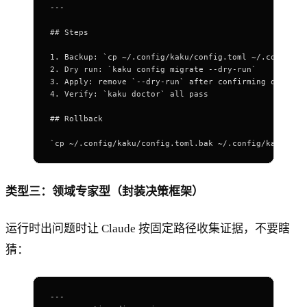
---
## Steps
1. Backup
: `
cp ~/.config/kaku/config.toml ~/.config/k
2. Dry run
: `
kaku config migrate --dry-run`
3. Apply
: 
remove `--dry-run` after confirming output
4. Verify
: `
kaku doctor` all pass
## Rollback
`
cp ~/.config/kaku/config.toml.bak ~/.config/kaku/con
类型三：领域专家型（封装决策框架）
运行时出问题时让 Claude 按固定路径收集证据，不要瞎
猜：
---