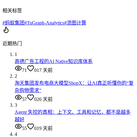
相关标签
#
蚂蚁集团
#
TuGraph-Analytics
#
流图计算
近期热门
1
高德广告工程的AI Native知识库体系
71
0
17 天前
2
淘天集团发布电商大模型ShopX：让AI真正听懂你的“复
杂购物需求”
57
0
26 天前
3
Agent 失控的真相：上下文、工具和记忆，都不是越多
越好
55
0
19 天前
4