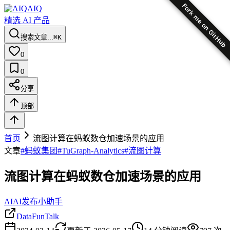
Fork me on GitHub
AIQ
精选 AI 产品
搜索文章...
⌘K
0
0
分享
顶部
首页
流图计算在蚂蚁数仓加速场景的应用
文章
#
蚂蚁集团
#
TuGraph-Analytics
#
流图计算
流图计算在蚂蚁数仓加速场景的应用
AI
AI发布小助手
DataFunTalk