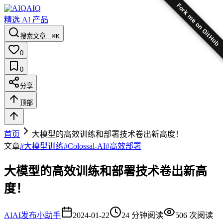
Fork me on GitHub
AIQ
精选 AI 产品
搜索文章...
⌘K
0
0
分享
顶部
首页
大模型的高效训练和部署技术卷出新高度！
文章
#
大模型训练
#
Colossal-AI
#
高效部署
大模型的高效训练和部署技术卷出新高
度！
AI
AI发布小助手
2024-01-22
24
分钟阅读
506
次阅读