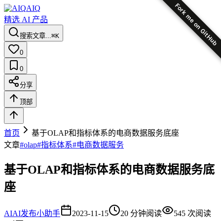
Fork me on GitHub
AIQ
精选 AI 产品
搜索文章...
⌘K
0
0
分享
顶部
首页
基于OLAP和指标体系的电商数据服务底座
文章
#
olap
#
指标体系
#
电商数据服务
基于OLAP和指标体系的电商数据服务底
座
AI
AI发布小助手
2023-11-15
20
分钟阅读
545
次阅读