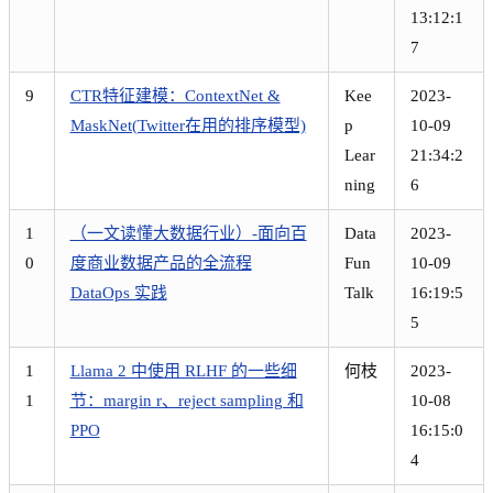
13:12:1
7
9
CTR特征建模：ContextNet &
Kee
2023-
MaskNet(Twitter在用的排序模型)
p
10-09
Lear
21:34:2
ning
6
1
（一文读懂大数据行业）-面向百
Data
2023-
0
度商业数据产品的全流程
Fun
10-09
DataOps 实践
Talk
16:19:5
5
1
Llama 2 中使用 RLHF 的一些细
何枝
2023-
1
节：margin r、reject sampling 和
10-08
PPO
16:15:0
4