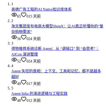
1
高德广告工程的AI Native知识库体系
65
0
15 天前
2
淘天集团发布电商大模型ShopX：让AI真正听懂你的“复
杂购物需求”
56
0
24 天前
3
得物推荐系统诊断 Agent：从 “调接口” 到 “会思考”｜
AICon 演讲整理
52
0
24 天前
4
Agent 失控的真相：上下文、工具和记忆，都不是越多
越好
49
0
17 天前
5
Agent Infra 的演进逻辑与工程实践
48
0
12 天前