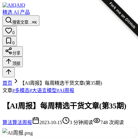
Fork me on GitHub
AIQ
精选 AI 产品
搜索文章...
⌘K
0
0
分享
顶部
首页
【AI周报】每周精选干货文章(第35期)
文章
#
多模态
#
大语言模型
#
AI周报
【AI周报】每周精选干货文章(第35期)
算法
算法周报
2023-10-15
3
分钟阅读
748
次阅读