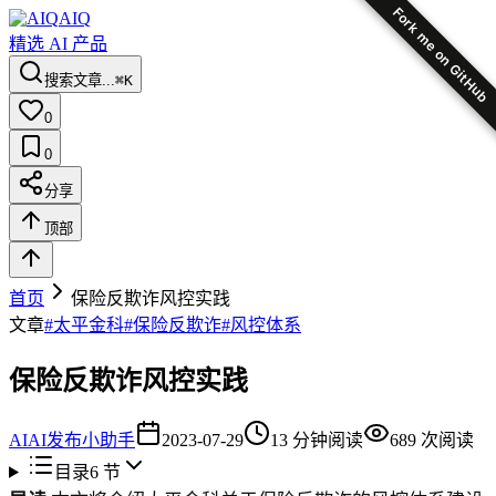
Fork me on GitHub
AIQ
精选 AI 产品
搜索文章...
⌘K
0
0
分享
顶部
首页
保险反欺诈风控实践
文章
#
太平金科
#
保险反欺诈
#
风控体系
保险反欺诈风控实践
AI
AI发布小助手
2023-07-29
13
分钟阅读
689
次阅读
目录
6
节