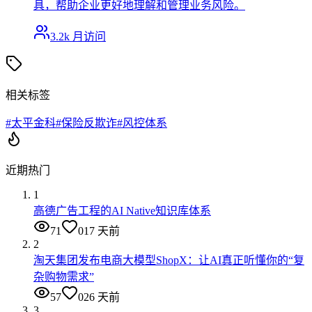
具，帮助企业更好地理解和管理业务风险。
3.2k
月访问
相关标签
#
太平金科
#
保险反欺诈
#
风控体系
近期热门
1
高德广告工程的AI Native知识库体系
71
0
17 天前
2
淘天集团发布电商大模型ShopX：让AI真正听懂你的“复
杂购物需求”
57
0
26 天前
3