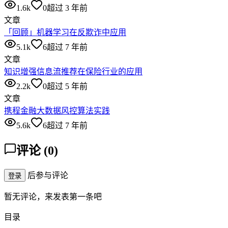
1.6k
0
超过 3 年前
文章
「回顾」机器学习在反欺诈中应用
5.1k
6
超过 7 年前
文章
知识增强信息流推荐在保险行业的应用
2.2k
0
超过 5 年前
文章
携程金融大数据风控算法实践
5.6k
6
超过 7 年前
评论
(
0
)
后参与评论
登录
暂无评论，来发表第一条吧
目录