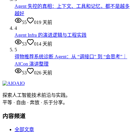
Agent 失控的真相：上下文、工具和记忆，都不是越多
越好
55
0
19 天前
4
Agent Infra 的演进逻辑与工程实践
53
0
14 天前
5
得物推荐系统诊断 Agent：从 “调接口” 到 “会思考”｜
AICon 演讲整理
53
0
26 天前
AIQ
探索人工智能技术前沿与实践。
平等 · 自由 · 奔放 · 乐于分享。
内容频道
全部文章